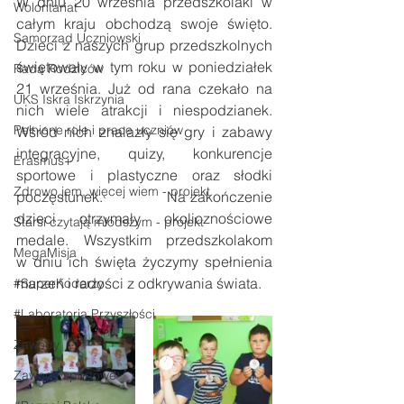
W dniu 20 września przedszkolaki w 
Wolontariat
całym kraju obchodzą swoje święto. 
Samorząd Uczniowski
Dzieci z naszych grup przedszkolnych 
świętowały w tym roku w poniedziałek 
Rada Rodziców
21 września. Już od rana czekało na 
UKS Iskra Iskrzynia
nich wiele atrakcji i niespodzianek. 
Pełnione role i prace uczniów
Wśród nich znalazły się gry i zabawy 
integracyjne, quizy, konkurencje 
Erasmus+
sportowe i plastyczne oraz słodki 
Zdrowo jem, więcej wiem - projekt
poczęstunek.               Na zakończenie 
dzieci otrzymały okolicznościowe 
Starsi czytają młodszym - projekt
medale. Wszystkim przedszkolakom      
MegaMisja
w dniu ich święta życzymy spełnienia 
marzeń i radości z odkrywania świata.
#SuperKoderzy
#Laboratoria Przyszłości
Zawody
Zawody sportowe