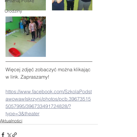
#Poznaj Polskę
Urodziny
Więcej zdjęć zobaczyć można klikając 
w link. Zapraszamy!
https://www.facebook.com/SzkolaPodst
awowawIskrzyni/photos/pcb.39673515
5057995/396733491724828/?
type=3&theater
Aktualności