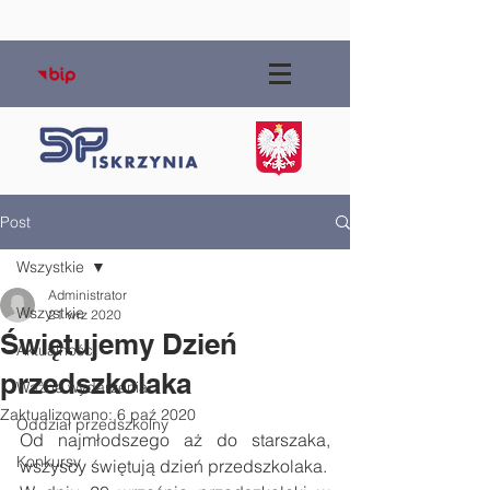
Post
Wszystkie
Administrator
Wszystkie
21 wrz 2020
Świętujemy Dzień
Aktualności
przedszkolaka
Ważne wydarzenia
Zaktualizowano:
6 paź 2020
Oddział przedszkolny
Od najmłodszego aż do starszaka, 
Konkursy
wszyscy świętują dzień przedszkolaka.