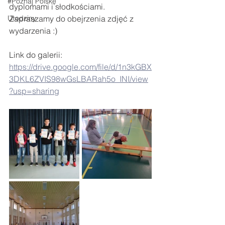
#Poznaj Polskę
dyplomami i słodkościami.
Urodziny
Zapraszamy do obejrzenia zdjęć z 
wydarzenia :)
Link do galerii: 
https://drive.google.com/file/d/1n3kGBX
3DKL6ZVIS98wGsLBARah5o_INI/view
?usp=sharing