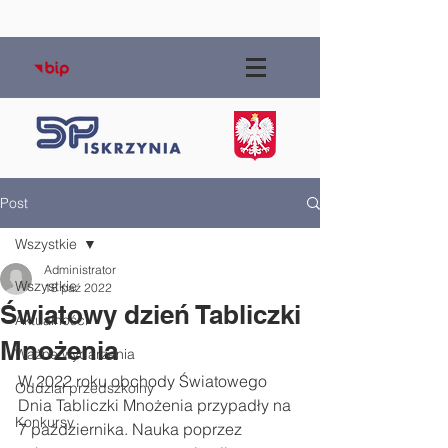
Post
Wszystkie
Administrator
Wszystkie
18 paź 2022
Światowy dzień Tabliczki
Aktualności
Mnożenia
Ważne wydarzenia
W 2022 roku obchody Światowego 
Oddział przedszkolny
Dnia Tabliczki Mnożenia przypadły na 
Konkursy
7 października. Nauka poprzez 