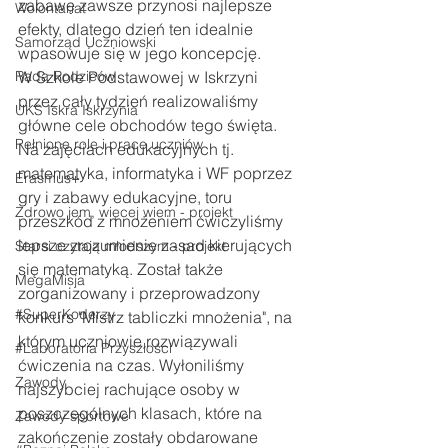
zabawę zawsze przynosi najlepsze 
Wolontariat
efekty, dlatego dzień ten idealnie 
Samorząd Uczniowski
wpasowuje się w jego koncepcję.
Rada Rodziców
W Szkole Podstawowej w Iskrzyni 
przez cały tydzień realizowaliśmy 
UKS Iskra Iskrzynia
główne cele obchodów tego święta. 
Pełnione role i prace uczniów
Na zajęciach edukacyjnych tj. 
matematyka, informatyka i WF poprzez 
Erasmus+
gry i zabawy edukacyjne, toru 
Zdrowo jem, więcej wiem - projekt
przeszkód z mnożeniem ćwiczyliśmy 
lepsze zrozumienie zasad kierujących 
Starsi czytają młodszym - projekt
się matematyką. Został także 
MegaMisja
zorganizowany i przeprowadzony 
#SuperKoderzy
konkurs "Mistrz tabliczki mnożenia", na 
którym uczniowie rozwiązywali 
#Laboratoria Przyszłości
ćwiczenia na czas. Wyłoniliśmy 
Zawody
najszybciej rachujące osoby w 
poszczególnych klasach, które na 
Zawody sportowe
zakończenie zostały obdarowane 