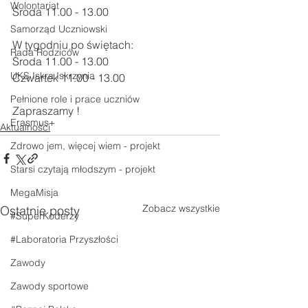
Wolontariat
Środa 11.00 - 13.00
Samorząd Uczniowski
W tygodniu po świętach:
Rada Rodziców
Środa 11.00 - 13.00
UKS Iskra Iskrzynia
Czwartek 11.00 - 13.00
Pełnione role i prace uczniów
Zapraszamy !
Erasmus+
Aktualności
Zdrowo jem, więcej wiem - projekt
Starsi czytają młodszym - projekt
MegaMisja
Zobacz wszystkie
Ostatnie posty
#SuperKoderzy
#Laboratoria Przyszłości
Zawody
Zawody sportowe