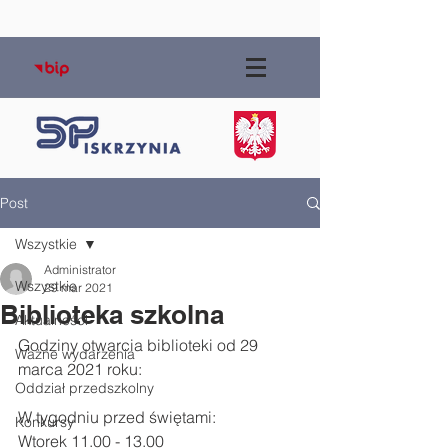
Post
Wszystkie
Administrator
Wszystkie
29 mar 2021
Biblioteka szkolna
Aktualności
Godziny otwarcia biblioteki od 29 
Ważne wydarzenia
marca 2021 roku:
Oddział przedszkolny
W tygodniu przed świętami:
Konkursy
Wtorek 11.00 - 13.00