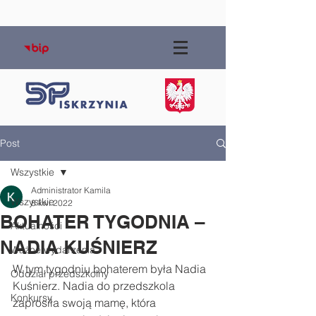
Post
Wszystkie
Administrator Kamila
Wszystkie
8 kwi 2022
BOHATER TYGODNIA –
Aktualności
NADIA KUŚNIERZ
Ważne wydarzenia
W tym tygodniu bohaterem była Nadia 
Oddział przedszkolny
Kuśnierz. Nadia do przedszkola 
Konkursy
zaprosiła swoją mamę, która 