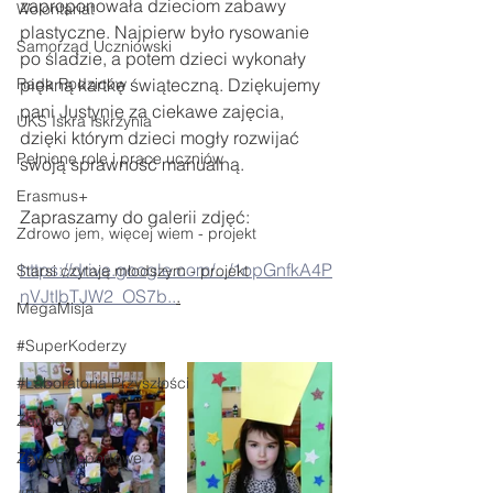
zaproponowała dzieciom zabawy 
Wolontariat
plastyczne. Najpierw było rysowanie 
Samorząd Uczniowski
po śladzie, a potem dzieci wykonały 
Rada Rodziców
piękną kartkę świąteczną. Dziękujemy 
pani Justynie za ciekawe zajęcia, 
UKS Iskra Iskrzynia
dzięki którym dzieci mogły rozwijać 
Pełnione role i prace uczniów
swoją sprawność manualną.
Erasmus+
Zapraszamy do galerii zdjęć:
Zdrowo jem, więcej wiem - projekt
https://drive.google.com/.../1opGnfkA4P
Starsi czytają młodszym - projekt
nVJtIbTJW2_OS7b..
.
MegaMisja
#SuperKoderzy
#Laboratoria Przyszłości
Zawody
Zawody sportowe