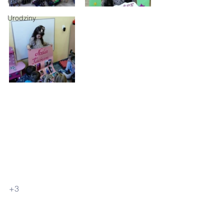
#Poznaj Polskę
Urodziny
+3