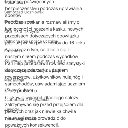
Latochę, poświęconych 
Wolontariat
bezpieczeństwu podczas uprawiania 
Samorząd Uczniowski
sportów.
Rada Rodziców
Podczas spotkania rozmawialiśmy o 
konieczności noszenia kasku, nowych 
UKS Iskra Iskrzynia
przepisach dotyczących obowiązku 
Pełnione role i prace uczniów
jego używania przez osoby do 16. roku 
życia oraz o tym, co dzieje się z 
Erasmus+
naszym ciałem podczas wypadków. 
Zdrowo jem, więcej wiem - projekt
Pan Filip przedstawił również statystyki 
dotyczące zdarzeń z udziałem 
Starsi czytają młodszym - projekt
rowerzystów, użytkowników hulajnóg i 
MegaMisja
samochodów, uświadamiając uczniom 
#SuperKoderzy
skalę problemu.
Ciekawie wyjaśnił, dlaczego należy 
#Laboratoria Przyszłości
zatrzymywać się przed przejściem dla 
Zawody
pieszych oraz jak niewielka chwila 
nieuwagi może prowadzić do 
Zawody sportowe
poważnych konsekwencji. 