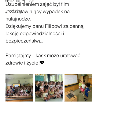
#Poznaj Polskę
Uzupełnieniem zajęć był film 
Urodziny
przedstawiający wypadek na 
hulajnodze.
Dziękujemy panu Filipowi za cenną 
lekcję odpowiedzialności i 
bezpieczeństwa.
Pamiętajmy – kask może uratować 
zdrowie i życie!💖