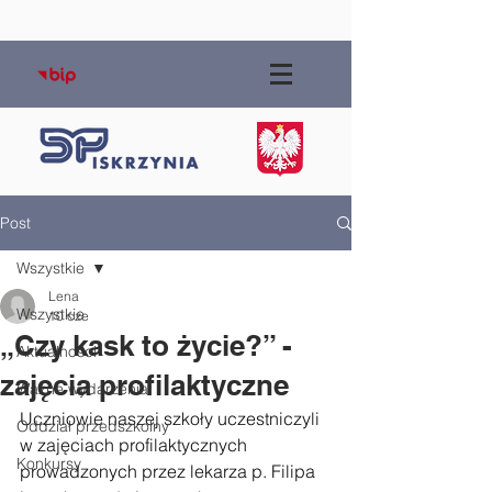
Post
Wszystkie
Lena
Wszystkie
10 cze
„Czy kask to życie?” -
Aktualności
zajęcia profilaktyczne
Ważne wydarzenia
Uczniowie naszej szkoły uczestniczyli 
Oddział przedszkolny
w zajęciach profilaktycznych 
Konkursy
prowadzonych przez lekarza p. Filipa 