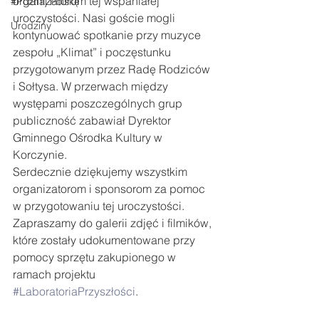
organizatorom tej wspaniałej 
#Poznaj Polskę
uroczystości. Nasi goście mogli 
Urodziny
kontynuować spotkanie przy muzyce 
zespołu „Klimat” i poczęstunku 
przygotowanym przez Radę Rodziców 
i Sołtysa. W przerwach między 
występami poszczególnych grup 
publiczność zabawiał Dyrektor 
Gminnego Ośrodka Kultury w 
Korczynie.
Serdecznie dziękujemy wszystkim 
organizatorom i sponsorom za pomoc 
w przygotowaniu tej uroczystości. 
Zapraszamy do galerii zdjęć i filmików, 
które zostały udokumentowane przy 
pomocy sprzętu zakupionego w 
ramach projektu 
#LaboratoriaPrzyszłości
.