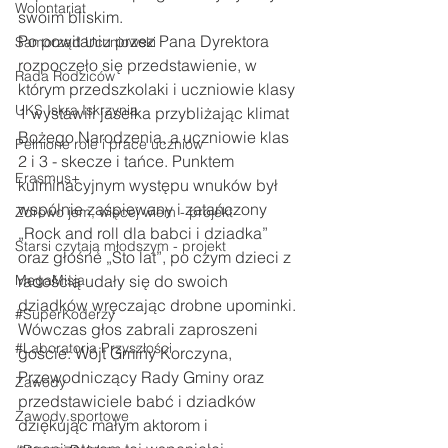
Wolontariat
swoim bliskim.
Po powitaniu przez Pana Dyrektora 
Samorząd Uczniowski
rozpoczęło się przedstawienie, w 
Rada Rodziców
którym przedszkolaki i uczniowie klasy 
UKS Iskra Iskrzynia
1 wystawili jasełka przybliżając klimat 
Bożego Narodzenia, a uczniowie klas 
Pełnione role i prace uczniów
2 i 3 - skecze i tańce. Punktem 
Erasmus+
kulminacyjnym występu wnuków był 
wspólnie zaśpiewany i zatańczony 
Zdrowo jem, więcej wiem - projekt
„Rock and roll dla babci i dziadka” 
Starsi czytają młodszym - projekt
oraz głośne „Sto lat”, po czym dzieci z 
MegaMisja
radością udały się do swoich 
dziadków wręczając drobne upominki. 
#SuperKoderzy
Wówczas głos zabrali zaproszeni 
#Laboratoria Przyszłości
goście: Wójt Gminy Korczyna, 
Przewodniczący Rady Gminy oraz 
Zawody
przedstawiciele babć i dziadków 
Zawody sportowe
dziękując małym aktorom i 