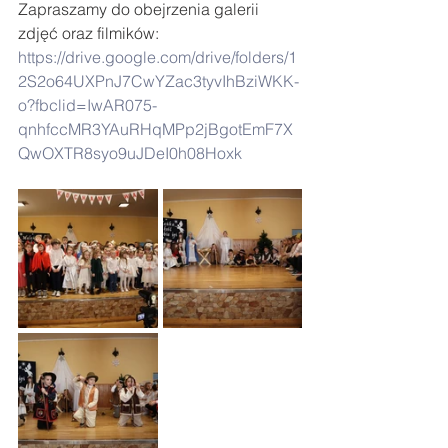
Zapraszamy do obejrzenia galerii 
zdjęć oraz filmików: 
https://drive.google.com/drive/folders/1
2S2o64UXPnJ7CwYZac3tyvIhBziWKK-
o?fbclid=IwAR075-
qnhfccMR3YAuRHqMPp2jBgotEmF7X
QwOXTR8syo9uJDeI0h08Hoxk