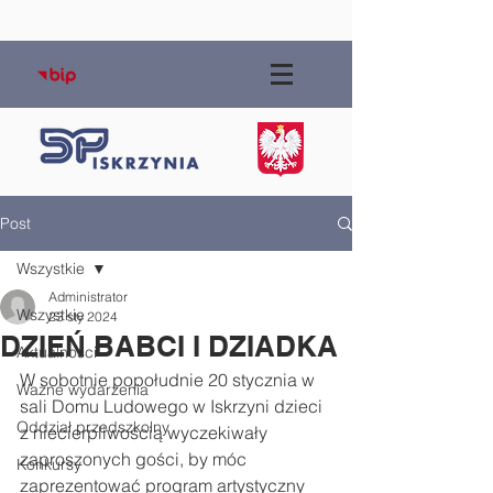
Post
Wszystkie
Administrator
Wszystkie
23 sty 2024
DZIEŃ BABCI I DZIADKA
Aktualności
W sobotnie popołudnie 20 stycznia w 
Ważne wydarzenia
sali Domu Ludowego w Iskrzyni dzieci 
Oddział przedszkolny
z niecierpliwością wyczekiwały 
zaproszonych gości, by móc 
Konkursy
zaprezentować program artystyczny 