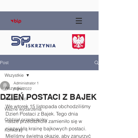
Post
Wszystkie
Administrator 1
Wszystkie
8 gru 2022
DZIEŃ POSTACI Z BAJEK
Aktualności
We wtorek 15 listopada obchodziliśmy 
Ważne wydarzenia
Dzień Postaci z Bajek. Tego dnia 
Oddział przedszkolny
nasze przedszkole zamieniło się w 
niezwykłą krainę bajkowych postaci. 
Konkursy
Mieliśmy świetną okazję, aby zanurzyć 