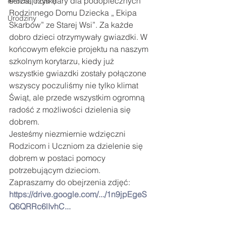
serca, czyli dary dla podopiecznych 
#Poznaj Polskę
Rodzinnego Domu Dziecka „ Ekipa 
Urodziny
Skarbów” ze Starej Wsi”. Za każde 
dobro dzieci otrzymywały gwiazdki. W 
końcowym efekcie projektu na naszym 
szkolnym korytarzu, kiedy już 
wszystkie gwiazdki zostały połączone 
wszyscy poczuliśmy nie tylko klimat 
Świąt, ale przede wszystkim ogromną 
radość z możliwości dzielenia się 
dobrem.
Jesteśmy niezmiernie wdzięczni 
Rodzicom i Uczniom za dzielenie się 
dobrem w postaci pomocy 
potrzebującym dzieciom.
Zapraszamy do obejrzenia zdjęć: 
https://drive.google.com/.../1n9jpEgeS
Q6QRRc6lIvhC
...