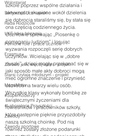
Wolontariat
szkole poprzez wspólne działania i 
aktywności skupione wokół dzielenia 
Samorząd Uczniowski
się dobrocią staraliśmy się, by stała się 
Rada Rodziców
ona częścią codziennego życia. 
UKS Iskra Iskrzynia
Uczniowie śpiewając „Piosenkę o 
pomaganiu ludziom” i losując 
Pełnione role i prace uczniów
wyzwania rozpoczęli serię dobrych 
Erasmus+
uczynków. Wcielając się w „dobre 
duszki”, 
dzieci mogły
 przekonać się w 
Zdrowo jem, więcej wiem - projekt
jaki sposób małe akty dobroci mogą 
Starsi czytają młodszym - projekt
mieć ogromne znaczenie i przynieść 
MegaMisja
uśmiech na twarzy wielu osób. 
Wszystkie klasy wykonały bombkę ze 
#SuperKoderzy
świątecznymi życzeniami dla 
#Laboratoria Przyszłości
rówieśników i pracowników szkoły, 
które następnie pięknie przyozdobiły 
Zawody
naszą szkolną choinkę. Pod nią 
Zawody sportowe
również zostały złożone podarunki 