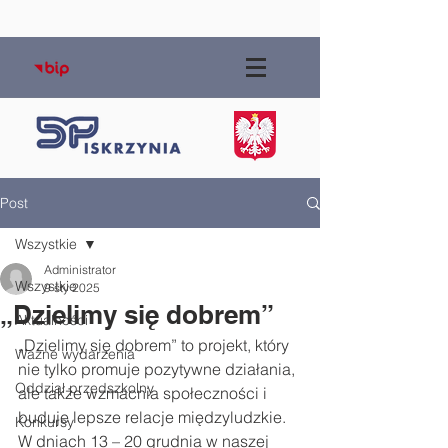
Post
Wszystkie
Administrator
Wszystkie
9 sty 2025
„Dzielimy się dobrem”
Aktualności
„Dzielimy się dobrem” to projekt, który 
Ważne wydarzenia
nie tylko promuje pozytywne działania, 
Oddział przedszkolny
ale także wzmacnia społeczności i 
buduje lepsze relacje międzyludzkie. 
Konkursy
W dniach 13 – 20 grudnia w naszej 