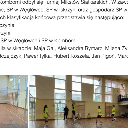
Komborni odbył się Turniej Mikstów Siatkarskich. W zaw
ie, SP w Węglówce, SP w Iskrzyni oraz gospodarz SP w
ody
Zawody sportowe
#Poznaj Polskę
Urodziny
ch klasyfikacja końcowa przedstawia się następująco:
rczynie
rzyni
o SP w Węglówce i SP w Komborni
iła w składzie: Maja Gaj, Aleksandra Rymarz, Milena Zy
czejczyk, Paweł Tylka, Hubert Koszela, Jan Pigoń, Marc