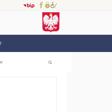
T
at
Erasmus+
oderzy