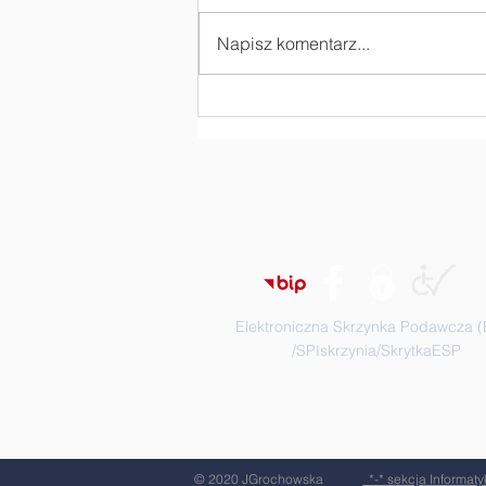
Napisz komentarz...
„Czy kask to życie?” -
zajęcia profilaktyczne
Elektroniczna Skrzynka Podawcza 
/SPIskrzynia/SkrytkaESP
© 2020 JGrochowska
*-* sekcja Informaty