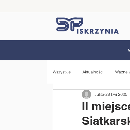
Wszystkie
Aktualności
Ważne 
Julita
28 kwi 2025
Samorząd Uczniowski
Rada 
II miejs
Siatkars
Zdrowo jem, więcej wiem - projekt