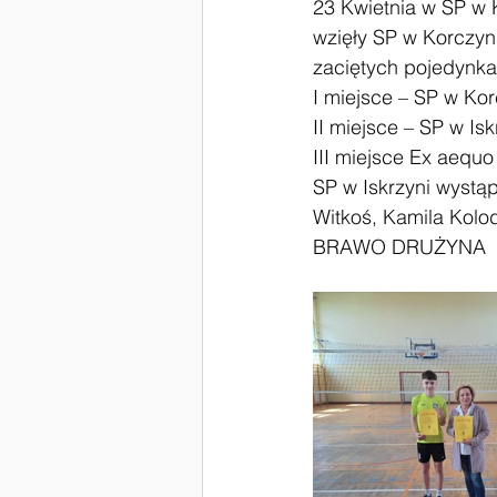
23 Kwietnia w SP w 
wzięły SP w Korczyn
#Laboratoria Przyszłości
Zaw
zaciętych pojedynka
I miejsce – SP w Ko
II miejsce – SP w Isk
III miejsce Ex aequ
SP w Iskrzyni wystąp
Witkoś, Kamila Kolod
BRAWO DRUŻYNA