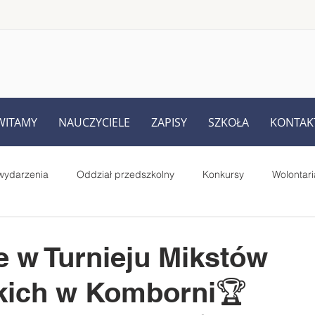
WITAMY
NAUCZYCIELE
ZAPISY
SZKOŁA
KONTAK
wydarzenia
Oddział przedszkolny
Konkursy
Wolontari
Rodziców
UKS Iskra Iskrzynia
Pełnione role i prace uczniów
ce w Turnieju Mikstów
kich w Komborni🏆
Starsi czytają młodszym - projekt
MegaMisja
#SuperK