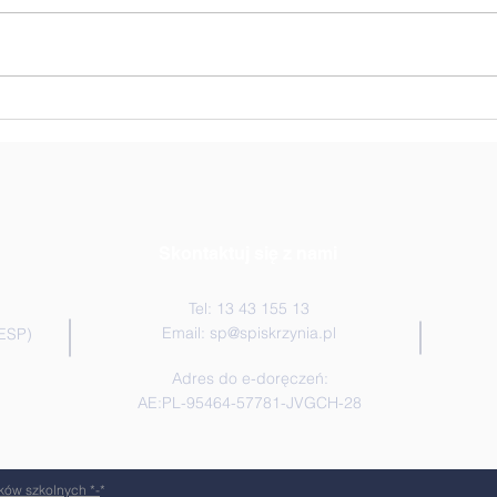
Zwycięstwo w siatkarskich
🏐 N
Uczn
mixtach!🏆🏐💪
Skontaktuj się z nami
Tel: 13 43 155 13
Email:
sp@spiskrzynia.pl
(ESP)
Adres do e-doręczeń:
AE:PL-95464-57781-JVGCH-28
ków szkolnych *-
*