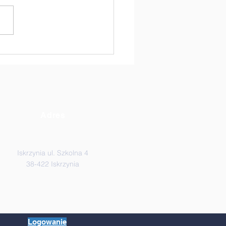
auczyciele kontra
iowie Klasy VIII! 🏐
Adres
Iskrzynia ul. Szkolna 4
38-422 Iskrzynia
Logowanie