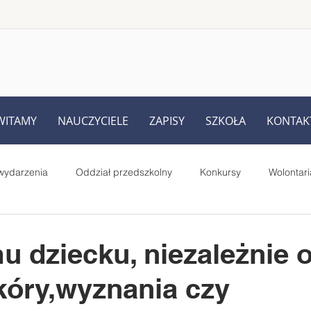
WITAMY
NAUCZYCIELE
ZAPISY
SZKOŁA
KONTAK
wydarzenia
Oddział przedszkolny
Konkursy
Wolontari
Rodziców
UKS Iskra Iskrzynia
Pełnione role i prace uczniów
 dziecku, niezależnie 
kóry,wyznania czy
Starsi czytają młodszym - projekt
MegaMisja
#SuperK