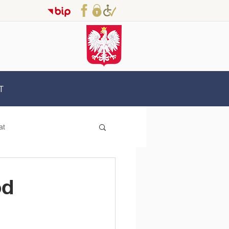
T
at
Erasmus+
od
oderzy