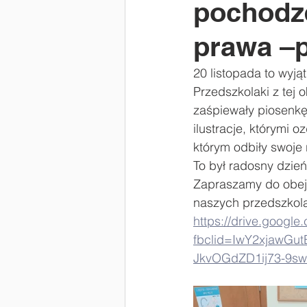
pochodze
#Laboratoria Przyszłości
Zaw
prawa –p
20 listopada to wyj
Przedszkolaki z tej 
zaśpiewały piosenkę
ilustracje, którymi 
którym odbiły swoje
To był radosny dzie
Zapraszamy do obejr
naszych przedszkol
https://drive.goog
fbclid=IwY2xjawGu
JkvOGdZD1ij73-9s