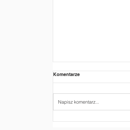
Komentarze
Napisz komentarz...
„Czy kask to życie?” -
zajęcia profilaktyczne