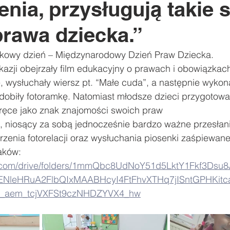
nia, przysługują takie
ody
Zawody sportowe
#Poznaj Polskę
Urodziny
rawa dziecka.”
ątkowy dzień – Międzynarodowy Dzień Praw Dziecka.
okazji obejrzały film edukacyjny o prawach i obowiązkach
, wysłuchały wiersz pt. “Małe cuda”, a następnie wykon
ozdobiły fotoramkę. Natomiast młodsze dzieci przygotował
 ręce jako znak znajomości swoich praw
ń, niosący za sobą jednocześnie bardzo ważne przesłan
zenia fotorelacji oraz wysłuchania piosenki zaśpiewane
aków:
le.com/drive/folders/1mmQbc8UdNoY51d5LktY1Fkf3Dsu8
tENleHRuA2FlbQIxMAABHcyI4FtFhvXTHq7jISntGPHKitc
w_aem_tcjVXFSt9czNHDZYVX4_hw