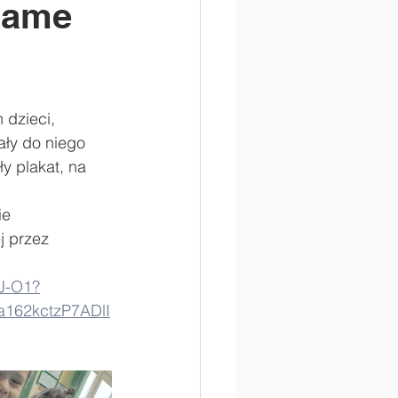
 same
 dzieci, 
ały do niego 
y plakat, na 
ie
j przez 
J-O1?
a162kctzP7ADlI