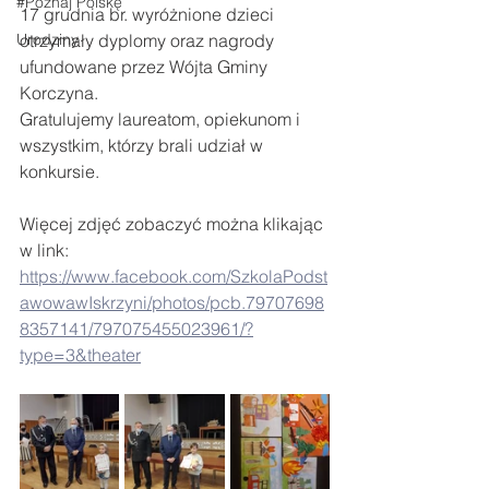
#Poznaj Polskę
17 grudnia br. wyróżnione dzieci 
Urodziny
otrzymały dyplomy oraz nagrody 
ufundowane przez Wójta Gminy 
Korczyna.
Gratulujemy laureatom, opiekunom i 
wszystkim, którzy brali udział w 
konkursie.
Więcej zdjęć zobaczyć można klikając 
w link:
https://www.facebook.com/SzkolaPodst
awowawIskrzyni/photos/pcb.79707698
8357141/797075455023961/?
type=3&theater