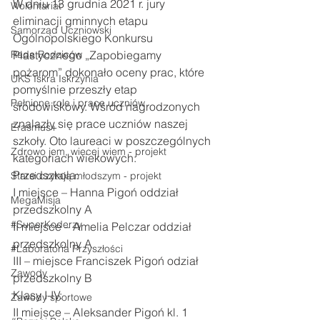
W dniu 13 grudnia 2021 r. jury 
Wolontariat
eliminacji gminnych etapu 
Samorząd Uczniowski
Ogólnopolskiego Konkursu 
Rada Rodziców
Plastycznego „Zapobiegamy 
pożarom” dokonało oceny prac, które 
UKS Iskra Iskrzynia
pomyślnie przeszły etap 
Pełnione role i prace uczniów
środowiskowy. Wśród nagrodzonych 
znalazły się prace uczniów naszej 
Erasmus+
szkoły. Oto laureaci w poszczególnych 
Zdrowo jem, więcej wiem - projekt
kategoriach wiekowych:
Przedszkola:
Starsi czytają młodszym - projekt
I miejsce – Hanna Pigoń oddział 
MegaMisja
przedszkolny A
#SuperKoderzy
II miejsce – Amelia Pelczar oddział 
przedszkolny A
#Laboratoria Przyszłości
III – miejsce Franciszek Pigoń odział 
Zawody
przedszkolny B
Klasy I-IV:
Zawody sportowe
II miejsce – Aleksander Pigoń kl. 1