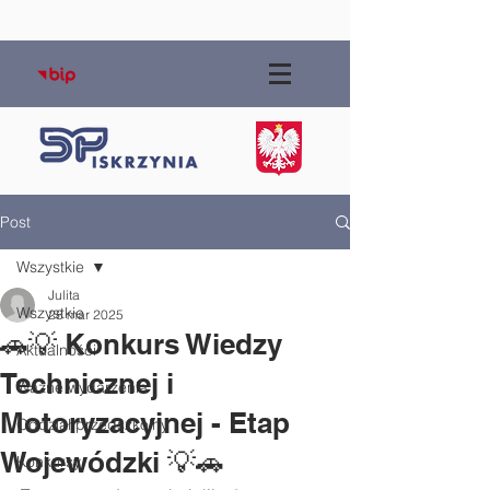
Post
Wszystkie
Julita
Wszystkie
28 mar 2025
🚗💡 Konkurs Wiedzy
Aktualności
Technicznej i
Ważne wydarzenia
Motoryzacyjnej - Etap
Oddział przedszkolny
Wojewódzki 💡🚗
Konkursy