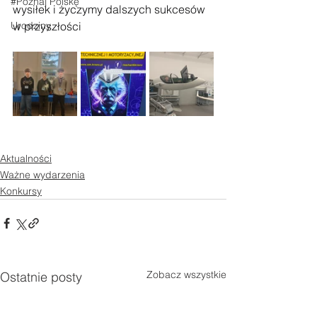
#Poznaj Polskę
wysiłek i życzymy dalszych sukcesów 
Urodziny
w przyszłości
Aktualności
Ważne wydarzenia
Konkursy
Zobacz wszystkie
Ostatnie posty