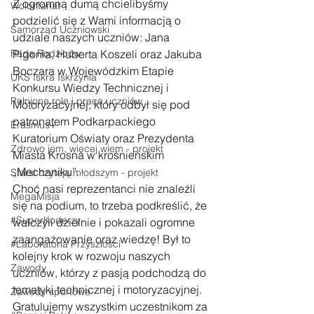
Z ogromną dumą chcielibyśmy 
Wolontariat
podzielić się z Wami informacją o 
Samorząd Uczniowski
udziale naszych uczniów: Jana 
Rada Rodziców
Pigonia, Huberta Koszeli oraz Jakuba 
Boczara w Wojewódzkim Etapie 
UKS Iskra Iskrzynia
Konkursu Wiedzy Technicznej i 
Pełnione role i prace uczniów
Motoryzacyjnej, który odbył się pod 
patronatem Podkarpackiego 
Erasmus+
Kuratorium Oświaty oraz Prezydenta 
Zdrowo jem, więcej wiem - projekt
Miasta Krosna w krośnieńskim 
„Mechaniku”.
Starsi czytają młodszym - projekt
Choć nasi reprezentanci nie znaleźli 
MegaMisja
się na podium, to trzeba podkreślić, że 
#SuperKoderzy
walczyli dzielnie i pokazali ogromne 
zaangażowanie oraz wiedzę! Był to 
#Laboratoria Przyszłości
kolejny krok w rozwoju naszych 
Zawody
uczniów, którzy z pasją podchodzą do 
tematyki technicznej i motoryzacyjnej.
Zawody sportowe
Gratulujemy wszystkim uczestnikom za 