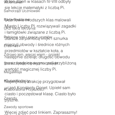
W ten dzień w klasach IV-VIII odbyły 
Wolontariat
się lekcje matematyki z liczbą Pi.
Samorząd Uczniowski
Rada Rodziców
Uczniowie młodszych klas malowali 
Miasto Liczby PI, rozwiązywali zagadki 
UKS Iskra Iskrzynia
i łamigłówki związane z liczbą Pi. 
Pełnione role i prace uczniów
Starsze za pomocą linijki i sznurka 
mierzyli obwody i średnice różnych 
Erasmus+
przedmiotów w kształcie koła, a 
Zdrowo jem, więcej wiem - projekt
następnie dzieląc długość obwodu 
przez średnicę wyznaczali przybliżoną 
Starsi czytają młodszym - projekt
wartość magicznej liczby Pi.
MegaMisja
#SuperKoderzy
Największą atrakcję przygotował 
uczeń Konstanty Gonet. Upiekł sam 
#Laboratoria Przyszłości
ciasto i poczęstował klasę. Ciasto było 
Zawody
pyszne.
Zawody sportowe
Więcej zdjęć pod linkiem. Zaprasazmy!