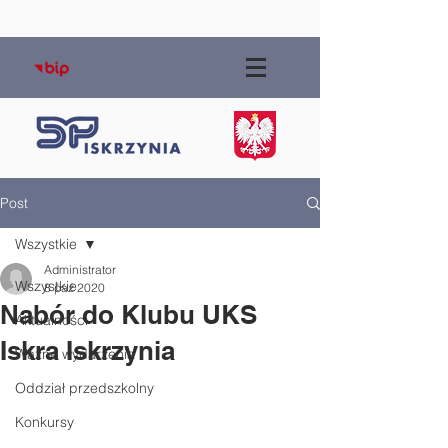
Post
Wszystkie
Administrator
Wszystkie
8 paź 2020
Nabór do Klubu UKS
Aktualności
Iskra Iskrzynia
Ważne wydarzenia
Oddział przedszkolny
Konkursy