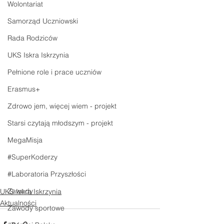
Wolontariat
Samorząd Uczniowski
Rada Rodziców
UKS Iskra Iskrzynia
Pełnione role i prace uczniów
Erasmus+
Zdrowo jem, więcej wiem - projekt
Starsi czytają młodszym - projekt
MegaMisja
#SuperKoderzy
#Laboratoria Przyszłości
Zawody
UKS Iskra Iskrzynia
Aktualności
Zawody sportowe