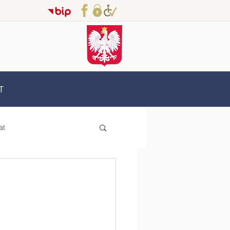
T
at
Erasmus+
oderzy