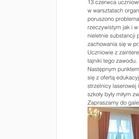
13 czerwca uczniowie
w warsztatach organ
#Laboratoria Przyszłości
Zaw
poruszono problemat
rzeczywistym jak i 
nieletnie substancj
zachowania się w prz
Uczniowie z zaintere
tajniki tego zawodu.
Następnym punktem 
się z ofertą edukacy
strzelnicy laserowej
szkoły były miłym z
Zapraszamy do galeri