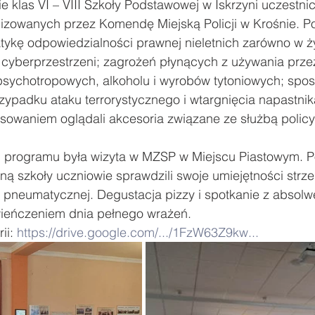
 klas VI – VIII Szkoły Podstawowej w Iskrzyni uczestnicz
izowanych przez Komendę Miejską Policji w Krośnie. P
ody
Zawody sportowe
#Poznaj Polskę
Urodziny
ykę odpowiedzialności prawnej nieletnich zarówno w ż
w cyberprzestrzeni; zagrożeń płynących z używania prze
i psychotropowych, alkoholu i wyrobów tytoniowych; spo
ypadku ataku terrorystycznego i wtargnięcia napastnika
sowaniem oglądali akcesoria związane ze służbą policyj
programu była wizyta w MZSP w Miejscu Piastowym. P
jną szkoły uczniowie sprawdzili swoje umiejętności strze
 i pneumatycznej. Degustacja pizzy i spotkanie z absolw
wieńczeniem dnia pełnego wrażeń. 
i: 
https://drive.google.com/.../1FzW63Z9kw...