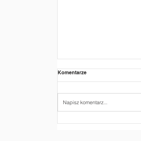
Komentarze
Napisz komentarz...
„Czy kask to życie?” -
zajęcia profilaktyczne