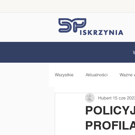
Wszystkie
Aktualności
Ważne 
Hubert
15 cze 202
Samorząd Uczniowski
Rada 
POLICY
PROFIL
Zdrowo jem, więcej wiem - projekt