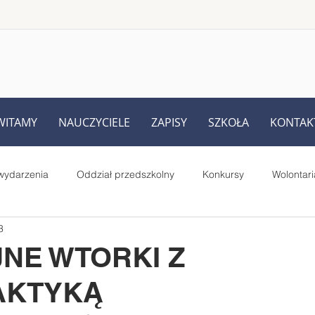
WITAMY
NAUCZYCIELE
ZAPISY
SZKOŁA
KONTAK
wydarzenia
Oddział przedszkolny
Konkursy
Wolontari
3
Rodziców
UKS Iskra Iskrzynia
Pełnione role i prace uczniów
JNE WTORKI Z
AKTYKĄ
Starsi czytają młodszym - projekt
MegaMisja
#SuperK