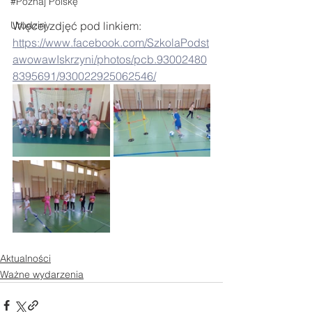
#Poznaj Polskę
Urodziny
Więcej zdjęć pod linkiem: 
https://www.facebook.com/SzkolaPodst
awowawIskrzyni/photos/pcb.93002480
8395691/930022925062546/
Aktualności
Ważne wydarzenia