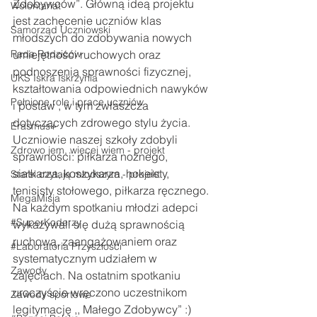
Zdobywców”. Główną ideą projektu 
Wolontariat
jest zachęcenie uczniów klas 
Samorząd Uczniowski
młodszych do zdobywania nowych 
Rada Rodziców
umiejętności ruchowych oraz 
podnoszenia sprawności fizycznej, 
UKS Iskra Iskrzynia
kształtowania odpowiednich nawyków 
Pełnione role i prace uczniów
i postaw , w tym zwłaszcza 
dotyczących zdrowego stylu życia. 
Erasmus+
Uczniowie naszej szkoły zdobyli 
Zdrowo jem, więcej wiem - projekt
sprawności: piłkarza nożnego, 
siatkarza, koszykarza, hokeisty, 
Starsi czytają młodszym - projekt
tenisisty stołowego, piłkarza ręcznego. 
MegaMisja
Na każdym spotkaniu młodzi adepci 
#SuperKoderzy
wykazywali się dużą sprawnością 
ruchową, zaangażowaniem oraz 
#Laboratoria Przyszłości
systematycznym udziałem w 
Zawody
zajęciach. Na ostatnim spotkaniu 
uroczyście wręczono uczestnikom 
Zawody sportowe
legitymację ,, Małego Zdobywcy” :)