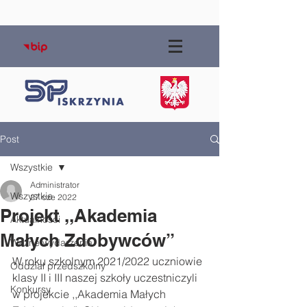
Post
Wszystkie
Administrator
Wszystkie
27 cze 2022
Projekt ,,Akademia
Aktualności
Małych Zdobywców”
Ważne wydarzenia
W roku szkolnym 2021/2022 uczniowie 
Oddział przedszkolny
klasy II i III naszej szkoły uczestniczyli 
Konkursy
w projekcie ,,Akademia Małych 