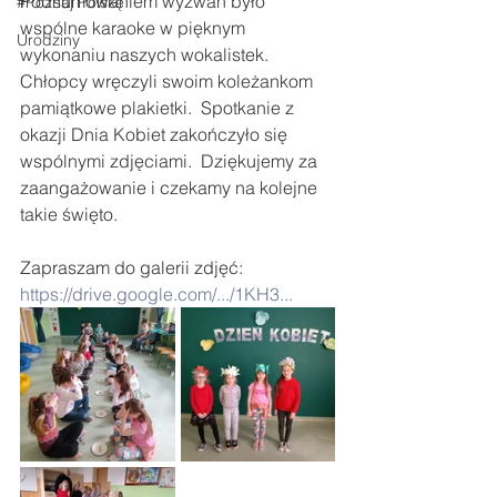
Podsumowaniem wyzwań było 
#Poznaj Polskę
wspólne karaoke w pięknym 
Urodziny
wykonaniu naszych wokalistek. 
Chłopcy wręczyli swoim koleżankom 
pamiątkowe plakietki.  Spotkanie z 
okazji Dnia Kobiet zakończyło się 
wspólnymi zdjęciami.  Dziękujemy za 
zaangażowanie i czekamy na kolejne 
takie święto.
Zapraszam do galerii zdjęć: 
https://drive.google.com/.../1KH3...