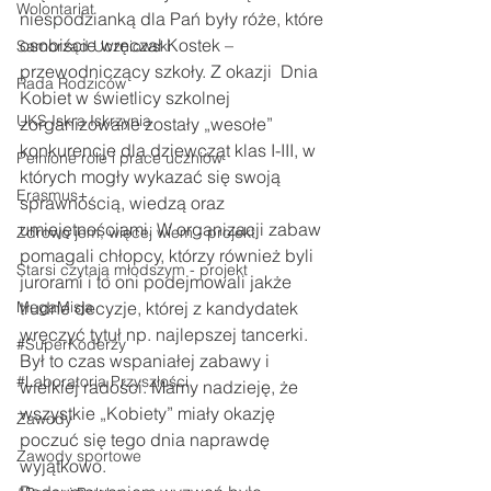
Wolontariat
niespodzianką dla Pań były róże, które 
osobiście wręczał Kostek – 
Samorząd Uczniowski
przewodniczący szkoły. Z okazji  Dnia 
Rada Rodziców
Kobiet w świetlicy szkolnej 
UKS Iskra Iskrzynia
zorganizowane zostały „wesołe” 
konkurencje dla dziewcząt klas I-III, w 
Pełnione role i prace uczniów
których mogły wykazać się swoją 
Erasmus+
sprawnością, wiedzą oraz 
umiejętnościami. W organizacji zabaw 
Zdrowo jem, więcej wiem - projekt
pomagali chłopcy, którzy również byli 
Starsi czytają młodszym - projekt
jurorami i to oni podejmowali jakże 
MegaMisja
trudne decyzje, której z kandydatek 
wręczyć tytuł np. najlepszej tancerki. 
#SuperKoderzy
Był to czas wspaniałej zabawy i 
#Laboratoria Przyszłości
wielkiej radości. Mamy nadzieję, że 
wszystkie „Kobiety” miały okazję 
Zawody
poczuć się tego dnia naprawdę 
Zawody sportowe
wyjątkowo.