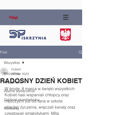
Post
Wszystkie
Hubert
Wszystkie
10 mar 2023
RADOSNY DZIEŃ KOBIET
Aktualności
W środę, 8 marca w święto wszystkich 
Ważne wydarzenia
Kobiet nasi wspaniali chłopcy oraz 
Oddział przedszkolny
mężczyźni już od rana w szkole 
składali życzenia, wręczali kwiaty oraz 
Konkursy
częstowali smakołykami. Miłą 