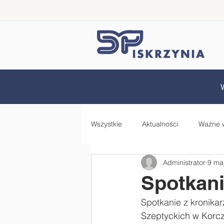
Wszystkie
Aktualności
Ważne 
Administrator
9 ma
Samorząd Uczniowski
Rada 
Spotkani
Spotkanie z kronika
Zdrowo jem, więcej wiem - projekt
Szeptyckich w Korcz