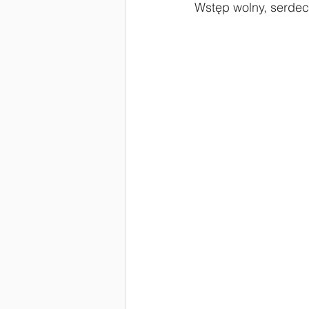
Wstęp wolny, serde
#Laboratoria Przyszłości
Zaw