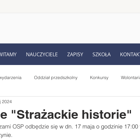
WITAMY
NAUCZYCIELE
ZAPISY
SZKOŁA
KONTAK
wydarzenia
Oddział przedszkolny
Konkursy
Wolontari
j 2024
Rodziców
UKS Iskra Iskrzynia
Pełnione role i prace uczniów
e "Strażackie historie"
rzami OSP odbędzie się 
w dn. 17 maja o godzinie 17:00
Starsi czytają młodszym - projekt
MegaMisja
#SuperK
ynie. 