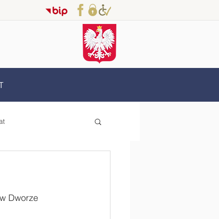
T
at
Erasmus+
 w Dworze 
oderzy