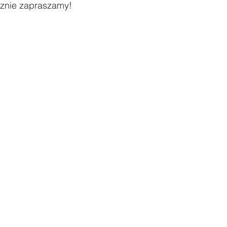
cznie zapraszamy!
ody
Zawody sportowe
#Poznaj Polskę
Urodziny