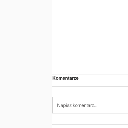
Komentarze
Napisz komentarz...
„Czy kask to życie?” -