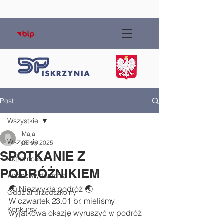
Post
Wszystkie
Maja
Wszystkie
25 sty 2025
SPOTKANIE Z
Aktualności
PODRÓŻNIKIEM
Ważne wydarzenia
🌏 Niezwykła podróż 🌏
Oddział przedszkolny
W czwartek 23.01 br. mieliśmy 
Konkursy
wyjątkową okazję wyruszyć w podróż 