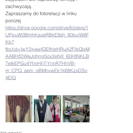
zachwycają.
Zapraszamy do fotorelacji w linku 
poniżej
https://drive.google.com/drive/folders/1
UPpuW0BhrhKezeRBkE9sh_80bviW8F
Kb?
fbclid=IwY2xjawIGEfhleHRuA2FlbQIxM
AABHf2iWeJghng5ox2eNX_60HtNKLB
7etkEPGu4YhnHhT-YnnR7HhVB-
m_CPQ_aem_qBMnvwEk1k68KzxDSo
4ElQ