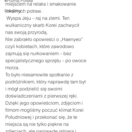
#Poznaj Polskę
miejscem na relaks i smakowanie 
Urodziny
lokalnych potraw.
 Wyspa Jeju – raj na ziemi. Ten 
wulkaniczny skarb Korei zachwycił 
nas swoją przyrodą.
Nie zabrakło opowieści o „Haenyeo” 
czyli kobietach, które zawodowo 
zajmują się nurkowaniem – bez 
specjalistycznego sprzętu – po owoce 
morza.
To było niesamowite spotkanie z 
podróżnikiem, który naprawdę tam był 
i mógł podzielić się swoimi 
doświadczeniami z pierwszej ręki. 
Dzięki jego opowieściom, zdjęciom i 
filmom mogliśmy poczuć klimat Korei 
Południowej i przekonać się, że te 
miejsca są nie tylko piękne na 
zdjęciach, ale naprawdę istnieją i 