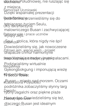
do Korei Południowej, nie ruszając się 
Wolontariat
z miejsca.
Samorząd Uczniowski
Dzięki wspaniałej prezentacji 
Rada Rodziców
podróżnika, przenieśliśmy się do 
tętniącego życiem Seulu, 
UKS Iskra Iskrzynia
malowniczego Busan i zachwycającej 
Pełnione role i prace uczniów
wyspy Jeju.
 Seul – stolica, która nigdy nie śpi! 
Erasmus+
Dowiedzieliśmy się, jak nowoczesne 
Zdrowo jem, więcej wiem - projekt
drapacze chmur harmonijnie 
współistnieją z tradycyjnymi pałacami. 
Starsi czytają młodszym - projekt
Podziwialiśmy wirtualnie 
MegaMisja
Gyeongbokgung i imponującą wieżę 
#SuperKoderzy
N Seoul 
Tower.
 Busan – miasto nad morzem. Oczami 
#Laboratoria Przyszłości
podróżnika zobaczyliśmy słynny targ 
Zawody
rybny Jagalchi oraz piękne plaże 
Haeundae. Dowiedzieliśmy się też, 
Zawody sportowe
dlaczego Busan jest idealnym 