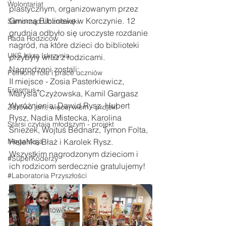
Wolontariat
plastycznym, organizowanym przez 
Gminną Bibliotekę w Korczynie. 12 
Samorząd Uczniowski
grudnia odbyło się uroczyste rozdanie 
Rada Rodziców
nagród, na które dzieci do biblioteki 
UKS Iskra Iskrzynia
przybyły wraz z rodzicami.
Nagrodzeni zostali:
Pełnione role i prace uczniów
II miejsce - Zosia Pasterkiewicz, 
Erasmus+
Marysia Czyżowska, Kamil Gargasz
Wyróżnienia: Dawid Rysz, Hubert 
Zdrowo jem, więcej wiem - projekt
Rysz, Nadia Mistecka, Karolina 
Starsi czytają młodszym - projekt
Śnieżek, Wojtuś Bednarz, Tymon Folta, 
MegaMisja
Helenka Błaż i Karolek Rysz.
Wszystkim nagrodzonym dzieciom i 
#SuperKoderzy
ich rodzicom serdecznie gratulujemy!
#Laboratoria Przyszłości
Zawody
Zawody sportowe