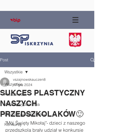
Post
Wszystkie
vszajnowskauczen8
Wszystkie
17 gru 2024
SUKCES PLASTYCZNY
Aktualności
NASZYCH
Ważne wydarzenia
PRZEDSZKOLAKÓW🙂
Oddział przedszkolny
"Mój Święty Mikołaj"
- dzieci z naszego 
Konkursy
przedszkola brały udział w konkursie 