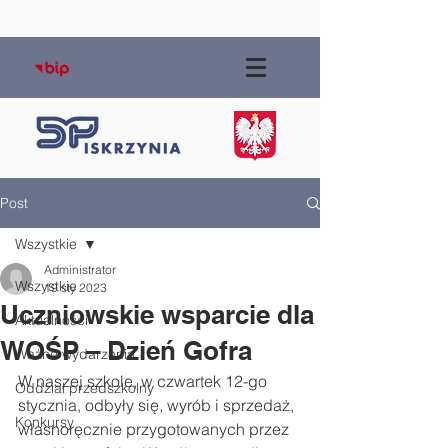
Post
Wszystkie
Administrator
Wszystkie
19 sty 2023
Uczniowskie wsparcie dla
Aktualności
WOŚP – Dzień Gofra
Ważne wydarzenia
W naszej szkole, w czwartek 12-go 
Oddział przedszkolny
stycznia, odbyły się, wyrób i sprzedaż, 
Konkursy
własnoręcznie przygotowanych przez 