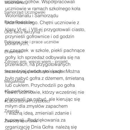
uczniów, gofrów. Współpracowali 
Wolontariat
uczniowie w ramach szkolnego koła 
Samorząd Uczniowski
Wolontariatu i Samorządu 
Rada Rodziców
Uczniowskiego. Chętni uczniowie z 
klasy VI-ej  i VIII-ej przygotowali ciasto, 
UKS Iskra Iskrzynia
przynieśli gofrownice i od godzin 
Pełnione role i prace uczniów
porannych, 
w czwartek  w szkole, piekli pachnące 
Erasmus+
gofry. Ich sprzedaż odbywała się na 
Zdrowo jem, więcej wiem - projekt
przerwach, na przygotowanych 
wcześniej dwóch stoiskach.  Można 
Starsi czytają młodszym - projekt
było nabyć gofra z dżemem, śmietaną 
MegaMisja
lub cukrem. Przychodzili po gofra 
#SuperKoderzy
nawet uczniowie, którzy wcześniej nie 
planowali go nabyć, ale kierując się 
#Laboratoria Przyszłości
miłym dla zmysłów zapachem
Zawody
 i ważną ideą, zmieniali zdanie i 
kupowali . Podziękowania za 
Zawody sportowe
organizację Dnia Gofra  należą się 