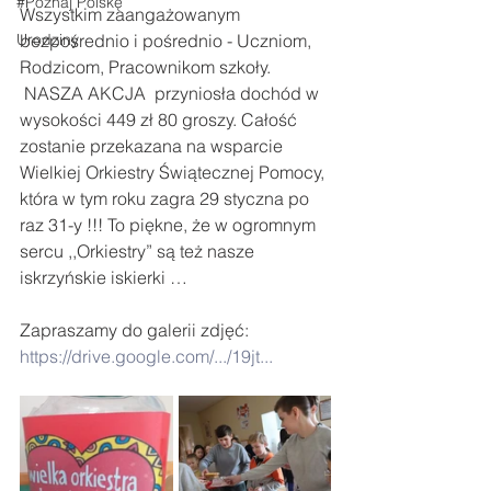
#Poznaj Polskę
Wszystkim zaangażowanym 
Urodziny
bezpośrednio i pośrednio - Uczniom, 
Rodzicom, Pracownikom szkoły.
 NASZA AKCJA  przyniosła dochód w 
wysokości 449 zł 80 groszy. Całość 
zostanie przekazana na wsparcie 
Wielkiej Orkiestry Świątecznej Pomocy, 
która w tym roku zagra 29 styczna po 
raz 31-y !!! To piękne, że w ogromnym 
sercu ,,Orkiestry” są też nasze 
iskrzyńskie iskierki …  
Zapraszamy do galerii zdjęć: 
https://drive.google.com/.../19jt...