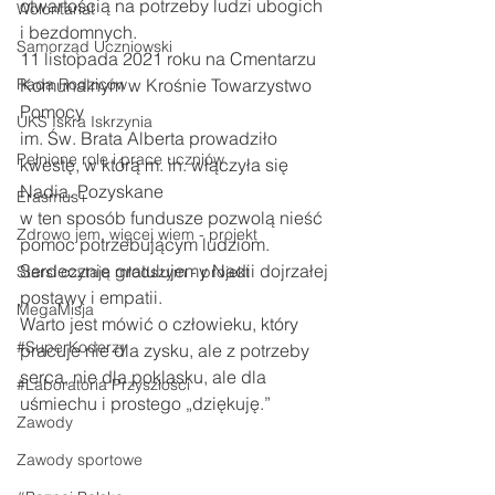
otwartością na potrzeby ludzi ubogich 
Wolontariat
i bezdomnych.
Samorząd Uczniowski
11 listopada 2021 roku na Cmentarzu 
Rada Rodziców
Komunalnym w Krośnie Towarzystwo 
Pomocy 
UKS Iskra Iskrzynia
im. Św. Brata Alberta prowadziło 
Pełnione role i prace uczniów
kwestę, w którą m. in. włączyła się 
Nadia. Pozyskane 
Erasmus+
w ten sposób fundusze pozwolą nieść 
Zdrowo jem, więcej wiem - projekt
pomoc potrzebującym ludziom.
Serdecznie gratulujemy Nadii dojrzałej 
Starsi czytają młodszym - projekt
postawy i empatii.
MegaMisja
Warto jest mówić o człowieku, który 
#SuperKoderzy
pracuje nie dla zysku, ale z potrzeby 
serca, nie dla poklasku, ale dla 
#Laboratoria Przyszłości
uśmiechu i prostego „dziękuję.”
Zawody
Zawody sportowe