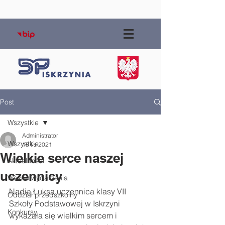
Post
Wszystkie
Administrator
Wszystkie
18 lis 2021
Wielkie serce naszej
Aktualności
uczennicy
Ważne wydarzenia
Nadia Łuksa uczennica klasy VII 
Oddział przedszkolny
Szkoły Podstawowej w Iskrzyni 
Konkursy
wykazała się wielkim sercem i 