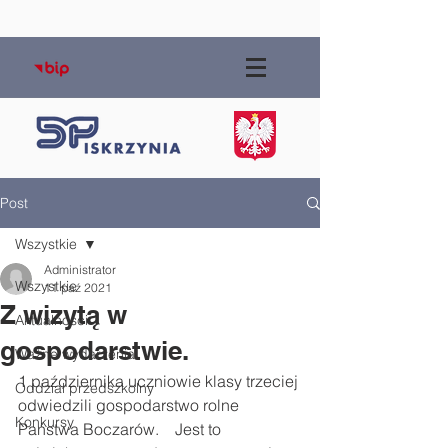
Post
Wszystkie
Administrator
Wszystkie
11 paź 2021
Z wizytą w
Aktualności
gospodarstwie.
Ważne wydarzenia
1 października uczniowie klasy trzeciej 
Oddział przedszkolny
odwiedzili gospodarstwo rolne 
Konkursy
Państwa Boczarów.    Jest to 