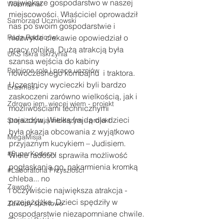
największe gospodarstwo w naszej 
Wolontariat
miejscowości. Właściciel oprowadził 
Samorząd Uczniowski
nas po swoim gospodarstwie i 
Rada Rodziców
niezwykle ciekawie opowiedział o 
pracy rolnika. Dużą atrakcją była 
UKS Iskra Iskrzynia
szansa wejścia do kabiny 
Pełnione role i prace uczniów
nowoczesnego kombajnu  i traktora. 
Uczestnicy wycieczki byli bardzo 
Erasmus+
zaskoczeni zarówno wielkością, jak i 
Zdrowo jem, więcej wiem - projekt
możliwościami technicznymi 
pojazdów. Wielką frajdą dla dzieci 
Starsi czytają młodszym - projekt
była okazja obcowania z wyjątkowo 
MegaMisja
przyjaznym kucykiem – Judisiem. 
#SuperKoderzy
Wiele radości sprawiła możliwość 
pogłaskania go, nakarmienia kromką 
#Laboratoria Przyszłości
chleba... no 
Zawody
i oczywiście największa atrakcja - 
przejażdżka. Dzieci spędziły w 
Zawody sportowe
gospodarstwie niezapomniane chwile. 