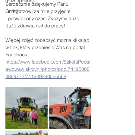
#Poznaj Polskę
Serdecznie dziękujemy Panu 
Urodziny
Grzegorzowi za miłe przyjęcie 
i poświęcony czas. Życzymy dużo, 
dużo zdrowia i sił do pracy!
Więcej zdjęć zobaczyć można klikając 
w link, który przeniesie Was na portal 
Facebook:
https://www.facebook.com/SzkolaPodst
awowawIskrzyni/photos/pcb.74195068
3869772/741949390536568