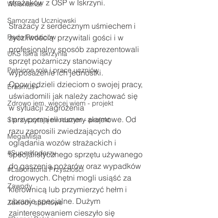
strażaków z OSP w Iskrzyni.
Wolontariat
Samorząd Uczniowski
Strażacy z serdecznym uśmiechem i 
Rada Rodziców
życzliwością  przywitali gości i w 
profesjonalny sposób zaprezentowali 
UKS Iskra Iskrzynia
sprzęt pożarniczy stanowiący 
Pełnione role i prace uczniów
wyposażenie ich jednostki. 
Opowiedzieli dzieciom o swojej pracy, 
Erasmus+
uświadomili jak należy zachować się 
Zdrowo jem, więcej wiem - projekt
w sytuacji zagrożenia 
i przypomnieli numery alarmowe. Od 
Starsi czytają młodszym - projekt
razu zaprosili zwiedzających do 
MegaMisja
oglądania wozów strażackich i 
#SuperKoderzy
specjalistycznego sprzętu używanego 
do gaszenia pożarów oraz wypadków 
#Laboratoria Przyszłości
drogowych. Chętni mogli usiąść za 
Zawody
kierownicą lub przymierzyć hełm i 
ubranie specjalne. Dużym 
Zawody sportowe
zainteresowaniem cieszyło się 