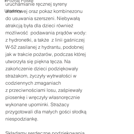
#Poznaj Polskę
uruchamianie ręcznej syreny 
Urodziny
alarmowej oraz pokaz kombinezonu 
do usuwania szerszeni. Niebywałą 
atrakcją była dla dzieci również 
możliwość  podawania prądów wody: 
z hydronetki, a także  z linii gaśniczej 
W-52 zasilanej z hydrantu, podobnej 
jak w trakcie pożarów, podczas której 
utworzyła się piękna tęcza. Na 
zakończenie dzieci podziękowały 
strażakom, życzyły wytrwałości w 
codziennych zmaganiach 
z przeciwnościami losu, zaśpiewały 
piosenkę i wręczyły własnoręcznie 
wykonane upominki. Strażacy 
przygotowali dla małych gości słodką 
niespodziankę.
Składamy serdeczne podziękowania 