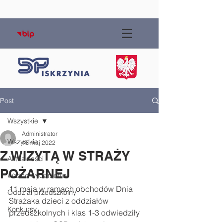
Post
Wszystkie
Administrator
Wszystkie
13 maj 2022
Z WIZYTĄ W STRAŻY
Aktualności
POŻARNEJ
Ważne wydarzenia
11 maja w ramach obchodów Dnia 
Oddział przedszkolny
Strażaka dzieci z oddziałów 
Konkursy
przedszkolnych i klas 1-3 odwiedziły 