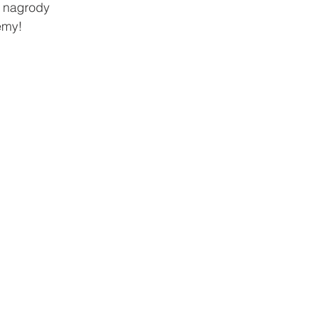
u nagrody
emy!
ody
Zawody sportowe
#Poznaj Polskę
Urodziny