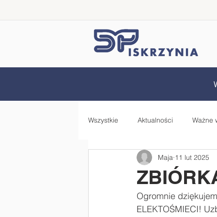
Wszystkie
Aktualności
Ważne 
Maja
11 lut 2025
Samorząd Uczniowski
Rada 
ZBIÓRK
Ogromnie dziękujem
Zdrowo jem, więcej wiem - projekt
ELEKTOŚMIECI! Uzbie