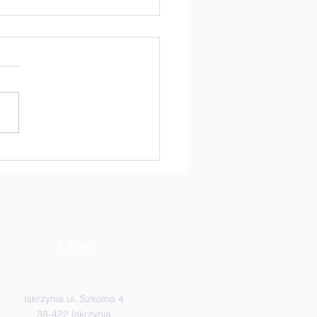
auczyciele kontra
iowie Klasy VIII! 🏐
Adres
Iskrzynia ul. Szkolna 4
38-422 Iskrzynia