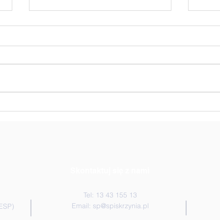
Zwycięstwo w siatkarskich
🏐 N
Uczn
mixtach!🏆🏐💪
Skontaktuj się z nami
Tel: 13 43 155 13
Email:
sp@spiskrzynia.pl
(ESP)