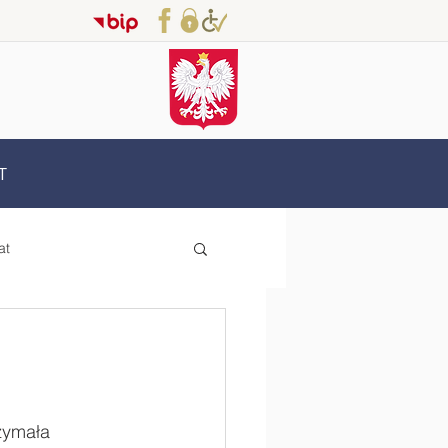
T
at
Erasmus+
oderzy
zymała 