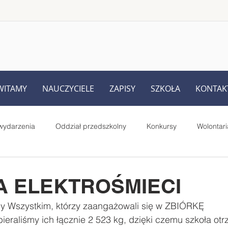
WITAMY
NAUCZYCIELE
ZAPISY
SZKOŁA
KONTAK
wydarzenia
Oddział przedszkolny
Konkursy
Wolontari
Rodziców
UKS Iskra Iskrzynia
Pełnione role i prace uczniów
A ELEKTROŚMIECI
y Wszystkim, którzy zaangażowali się w ZBIÓRKĘ 
Starsi czytają młodszym - projekt
MegaMisja
#SuperK
raliśmy ich łącznie 2 523 kg, dzięki czemu szkoła otr