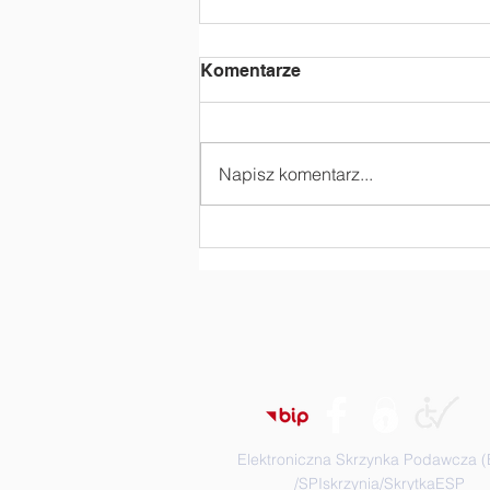
Komentarze
Napisz komentarz...
„Czy kask to życie?” -
zajęcia profilaktyczne
Elektroniczna Skrzynka Podawcza 
/SPIskrzynia/SkrytkaESP