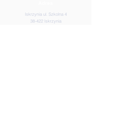
Adres
Iskrzynia ul. Szkolna 4
38-422 Iskrzynia
Adres do e-doręczeń:
AE:PL-95464-57781-JVGCH-28
Elektroniczna Skrzynka Podawcza
(ESP)
/SPIskrzynia/SkrytkaESP
© 2020 JGrochowska
*-* sekcja Informatyków szkolnych
*-
*
Logowanie