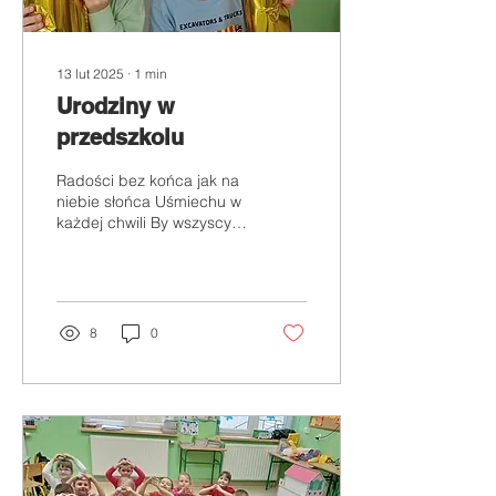
13 lut 2025
∙
1
min
Urodziny w
przedszkolu
Radości bez końca jak na
niebie słońca Uśmiechu w
każdej chwili By wszyscy
Was chwalili Niech zabawa
trwa wesoło Wokół tańczy
dzieci...
8
0