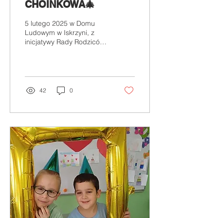
CHOINKOWA🎄
5 lutego 2025 w Domu
Ludowym w Iskrzyni, z
inicjatywy Rady Rodziców
odbyła się zabawa
choinkowa. Ferie dzieci
rozpoczęły w
roztańczony...
42
0