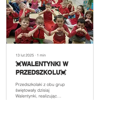
13 lut 2025
∙
1
min
💓WALENTYNKI W
PRZEDSZKOLU💓
Przedszkolaki z obu grup
świętowały dzisiaj
Walentynki, realizując
jednocześnie projekt
„Matematyka w kolorach” i
poznając . Dzieci...
11
0