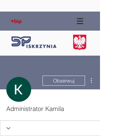
Więcej działań
Obserwuj
Administrator Kamila