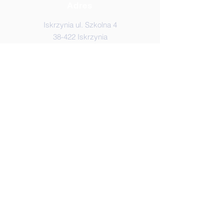
Adres
Iskrzynia ul. Szkolna 4
38-422 Iskrzynia
Adres do e-doręczeń:
AE:PL-95464-57781-JVGCH-28
Elektroniczna Skrzynka Podawcza
(ESP)
/SPIskrzynia/SkrytkaESP
© 2020 JGrochowska
*-* sekcja Informatyków szkolnych
*-
*
Logowanie