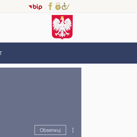
T
Więcej działań
Obserwuj