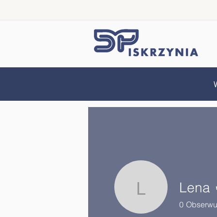
Lena
Lena
0
Obserwu