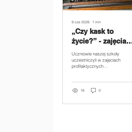
9 cze 2026
∙
1
min
„Czy kask to
życie?” - zajęcia
profilaktyczne
Uczniowie naszej szkoły
uczestniczyli w zajęciach
profilaktycznych
prowadzonych przez
lekarza p. Filipa Latochę,
poświęconych
bezpieczeństwu podczas
16
0
uprawiania sportów.
Podczas spotkania
rozmawialiśmy o
konieczności noszenia
kasku, nowych
przepisach dotyczących