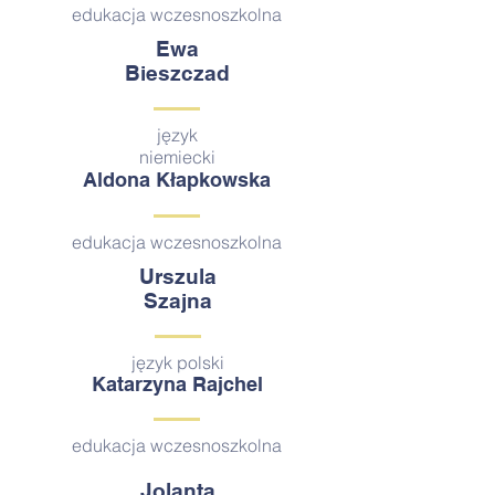
edukacja wczesnoszkolna
Ewa
Bieszczad
język
niemiecki
Aldona Kłapkowska
edukacja wczesnoszkolna
Urszula
Szajna
język polski
Katarzyna Rajchel
edukacja wczesnoszkolna
Jolanta