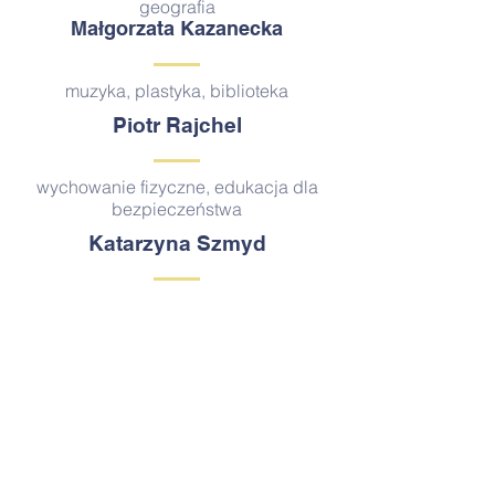
geografia
Małgorzata Kazanecka
muzyka, plastyka, biblioteka
Piotr Rajchel
wychowanie fizyczne, edukacja dla
bezpieczeństwa
Katarzyna Szmyd
nauczyciel współorganizujący
kształcenie
ks. Krzysztof Kwieciński
religia
Katarzyna Zajdel