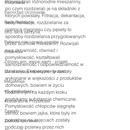
Przyrządzali różnorodne mieszaniny, 
Wolontariat
po czym rozdzielali je na składniki z 
Samorząd Uczniowski
których powstały. Filtracja, dekantacja, 
Rada Rodziców
sedymentacja, rozdzielanie za 
pomocą magnesu czy pęsety to 
UKS Iskra Iskrzynia
sposoby rozdzielania przygotowanych 
Pełnione role i prace uczniów
przez uczniów mieszanin. Rozwijali 
swą aktywność, również i 
Erasmus+
pomysłowość, kształtowali 
Zdrowo jem, więcej wiem - projekt
samodzielność i odpowiedzialność w 
działaniu. Eksperymenty zostały 
Starsi czytają młodszym - projekt
wykonane w większości z produktów 
MegaMisja
domowych, bowiem w życiu 
#SuperKoderzy
codziennym na każdym kroku 
spotykamy substancje chemiczne. 
#Laboratoria Przyszłości
Pomysłowość chłopców sięgnęła 
Zawody
zenitu, bowiem jajka, które były im 
potrzebne na zajęciach zostały 
Zawody sportowe
podczas przerwy przez nich 