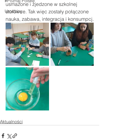
#Poznaj Polskę
usmażone i zjedzone w szkolnej 
Urodziny
stołówce. Tak więc zostały połączone 
nauka, zabawa, integracja i konsumpcj.
Aktualności