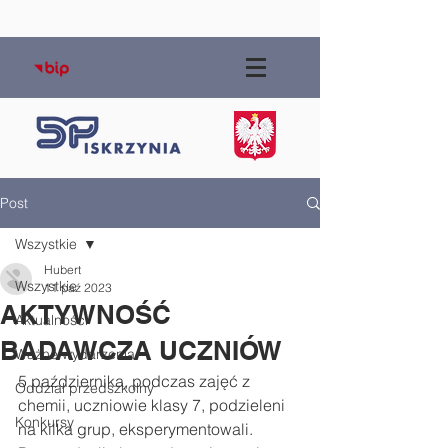
Post
Wszystkie
Hubert
Wszystkie
11 paź 2023
AKTYWNOŚĆ
Aktualności
BADAWCZA UCZNIÓW
Ważne wydarzenia
5 października, podczas zajęć z 
Oddział przedszkolny
chemii, uczniowie klasy 7, podzieleni 
Konkursy
na kilka grup, eksperymentowali. 