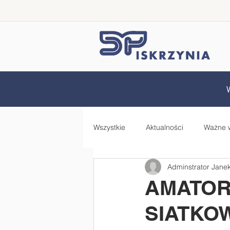
Wszystkie
Aktualności
Ważne 
Adminstrator Jane
Samorząd Uczniowski
Rada 
AMATOR
SIATKO
Zdrowo jem, więcej wiem - projekt