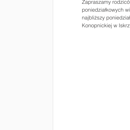
Zapraszamy rodziców
poniedziałkowych wi
#Laboratoria Przyszłości
Zaw
najbliższy poniedzia
Konopnickiej w Isk