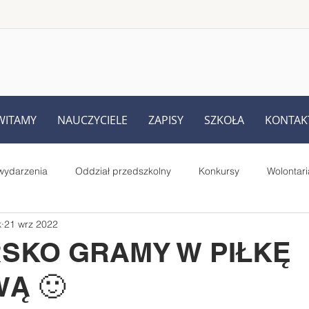
WITAMY
NAUCZYCIELE
ZAPISY
SZKOŁA
KONTAK
wydarzenia
Oddział przedszkolny
Konkursy
Wolontari
k
21 wrz 2022
Rodziców
UKS Iskra Iskrzynia
Pełnione role i prace uczniów
SKO GRAMY W PIŁKĘ
WĄ 🙂
Starsi czytają młodszym - projekt
MegaMisja
#SuperK