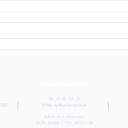
Zwycięstwo w siatkarskich
🏐 N
Uczn
mixtach!🏆🏐💪
Skontaktuj się z nami
Tel: 13 43 155 13
Email:
sp@spiskrzynia.pl
(ESP)
Adres do e-doręczeń:
AE:PL-95464-57781-JVGCH-28