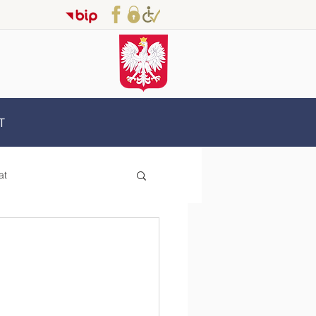
T
at
Erasmus+
oderzy