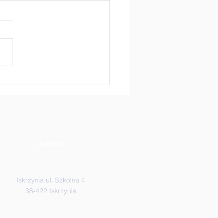
auczyciele kontra
iowie Klasy VIII! 🏐
Adres
Iskrzynia ul. Szkolna 4
38-422 Iskrzynia