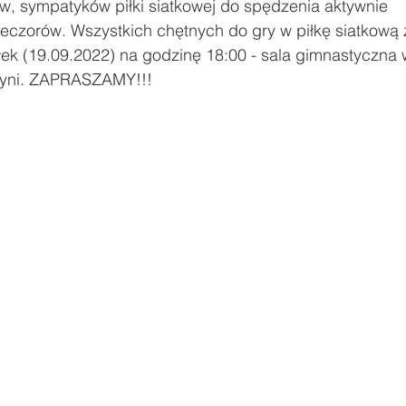
, sympatyków piłki siatkowej do spędzenia aktywnie 
eczorów. Wszystkich chętnych do gry w piłkę siatkową
ody
Zawody sportowe
#Poznaj Polskę
Urodziny
łek (19.09.2022) na godzinę 18:00 - sala gimnastyczna w
rzyni. ZAPRASZAMY!!!