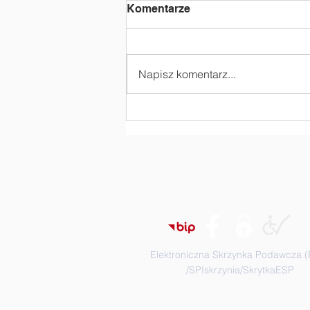
Komentarze
Napisz komentarz...
„Czy kask to życie?” -
zajęcia profilaktyczne
Elektroniczna Skrzynka Podawcza 
/SPIskrzynia/SkrytkaESP