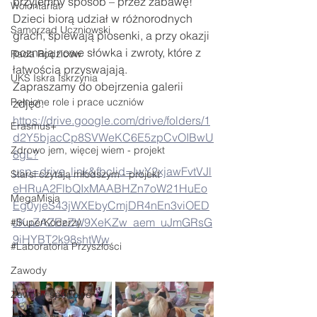
przyjemny sposób – przez zabawę! 
Wolontariat
Dzieci biorą udział w różnorodnych 
Samorząd Uczniowski
grach, śpiewają piosenki, a przy okazji 
poznają nowe słówka i zwroty, które z 
Rada Rodziców
łatwością przyswajają.
UKS Iskra Iskrzynia
Zapraszamy do obejrzenia galerii 
Pełnione role i prace uczniów
zdjęć:
https://drive.google.com/drive/folders/1
Erasmus+
d2Y5bjacCp8SVWeKC6E5zpCvOIBwU
Zdrowo jem, więcej wiem - projekt
8gL?
usp=drive_link&fbclid=IwY2xjawFvtVJl
Starsi czytają młodszym - projekt
eHRuA2FlbQIxMAABHZn7oW21HuEo
MegaMisja
Eg0yjeS43jWXEbyCmjDR4nEn3viOED
JKuZAZEzZW9XeKZw_aem_uJmGRsG
#SuperKoderzy
9iHYBT2k98shtWw
#Laboratoria Przyszłości
Zawody
Zawody sportowe