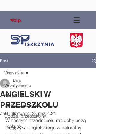
Post
Wszystkie
Maja
Wszystkie
6 paź 2024
ANGIELSKI W
Aktualności
PRZEDSZKOLU
Ważne wydarzenia
Zaktualizowano:
23 paź 2024
Oddział przedszkolny
W naszym przedszkolu maluchy uczą 
Konkursy
się języka angielskiego w naturalny i 