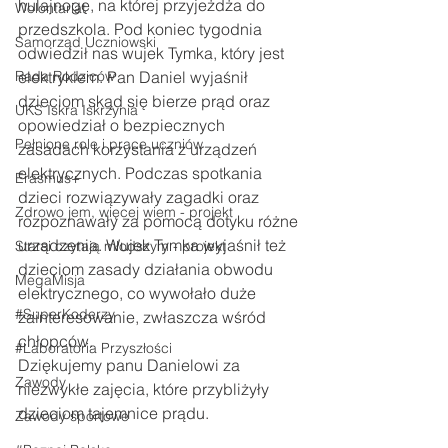
hulajnogę, na której przyjeżdża do 
Wolontariat
przedszkola. Pod koniec tygodnia 
Samorząd Uczniowski
odwiedził nas wujek Tymka, który jest 
Rada Rodziców
elektrykiem. Pan Daniel wyjaśnił 
dzieciom skąd się bierze prąd oraz 
UKS Iskra Iskrzynia
opowiedział o bezpiecznych 
Pełnione role i prace uczniów
zasadach korzystania z urządzeń 
elektrycznych. Podczas spotkania 
Erasmus+
dzieci rozwiązywały zagadki oraz 
Zdrowo jem, więcej wiem - projekt
rozpoznawały za pomocą dotyku różne 
urządzenia. Wujek Tymka wyjaśnił też 
Starsi czytają młodszym - projekt
dzieciom zasady działania obwodu 
MegaMisja
elektrycznego, co wywołało duże 
#SuperKoderzy
zainteresowanie, zwłaszcza wśród 
chłopców.
#Laboratoria Przyszłości
Dziękujemy panu Danielowi za 
Zawody
niezwykłe zajęcia, które przybliżyły 
dzieciom tajemnice prądu.
Zawody sportowe