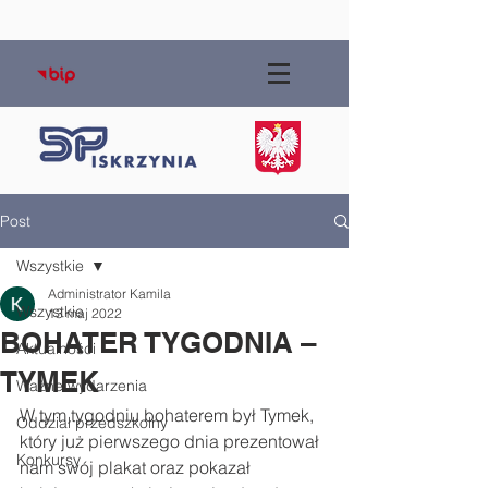
Post
Wszystkie
Administrator Kamila
Wszystkie
13 maj 2022
BOHATER TYGODNIA –
Aktualności
TYMEK
Ważne wydarzenia
W tym tygodniu bohaterem był Tymek, 
Oddział przedszkolny
który już pierwszego dnia prezentował 
Konkursy
nam swój plakat oraz pokazał 