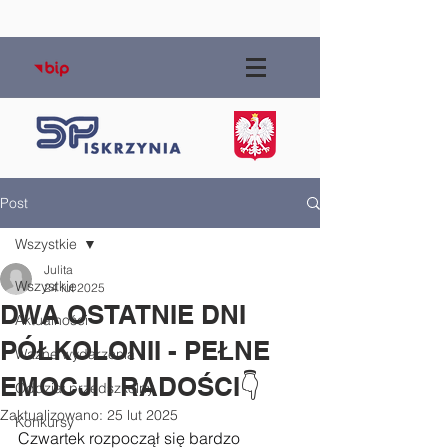
Post
Wszystkie
Julita
Wszystkie
24 lut 2025
DWA OSTATNIE DNI
Aktualności
PÓŁKOLONII - PEŁNE
Ważne wydarzenia
EMOCJI I RADOŚCI👇
Oddział przedszkolny
Zaktualizowano:
25 lut 2025
Konkursy
Czwartek rozpoczął się bardzo 