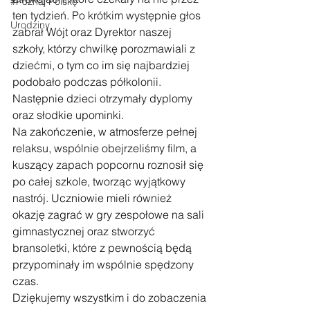
#Poznaj Polskę
ten tydzień. Po krótkim występnie głos 
Urodziny
zabrał Wójt oraz Dyrektor naszej 
szkoły, którzy chwilkę porozmawiali z 
dziećmi, o tym co im się najbardziej 
podobało podczas półkolonii. 
Następnie dzieci otrzymały dyplomy 
oraz słodkie upominki.
Na zakończenie, w atmosferze pełnej 
relaksu, wspólnie obejrzeliśmy film, a 
kuszący zapach popcornu roznosił się 
po całej szkole, tworząc wyjątkowy 
nastrój. Uczniowie mieli również 
okazję zagrać w gry zespołowe na sali 
gimnastycznej oraz stworzyć 
bransoletki, które z pewnością będą 
przypominały im wspólnie spędzony 
czas.
Dziękujemy wszystkim i do zobaczenia 