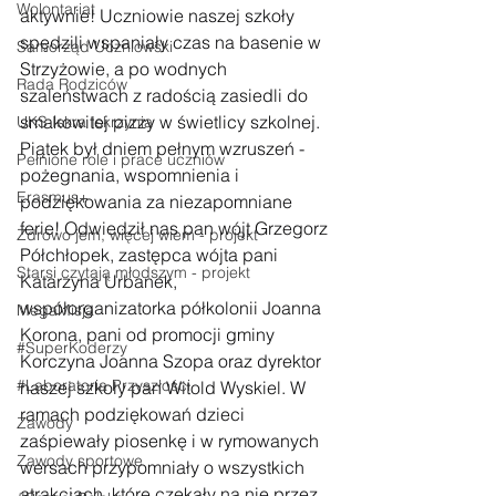
Wolontariat
aktywnie! Uczniowie naszej szkoły 
spędzili wspaniały czas na basenie w 
Samorząd Uczniowski
Strzyżowie, a po wodnych 
Rada Rodziców
szaleństwach z radością zasiedli do 
smakowitej pizzy w świetlicy szkolnej.
UKS Iskra Iskrzynia
Piątek był dniem pełnym wzruszeń - 
Pełnione role i prace uczniów
pożegnania, wspomnienia i 
Erasmus+
podziękowania za niezapomniane 
ferie! Odwiedził nas pan wójt Grzegorz 
Zdrowo jem, więcej wiem - projekt
Półchłopek, zastępca wójta pani 
Starsi czytają młodszym - projekt
Katarzyna Urbanek, 
współorganizatorka półkolonii Joanna 
MegaMisja
Korona, pani od promocji gminy 
#SuperKoderzy
Korczyna Joanna Szopa oraz dyrektor 
#Laboratoria Przyszłości
naszej szkoły pan Witold Wyskiel. W 
ramach podziękowań dzieci 
Zawody
zaśpiewały piosenkę i w rymowanych 
Zawody sportowe
wersach przypomniały o wszystkich 
atrakcjach, które czekały na nie przez 