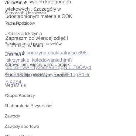
miejsca w swoich kategoriach 
Wolontariat
wiekowych . Szczegóły w 
Samorząd Uczniowski
udostępnionym materiale GOK 
Rada Rodziców
Korczyna,
UKS Iskra Iskrzynia
Zapraszm po wiencej zdięć i 
Pełnione role i prace uczniów
informacji w linku
http://gok.korczyna.pl/aktualnosc-696-
Erasmus+
iskrzynskie_koledowanie.html?
Zdrowo jem, więcej wiem - projekt
fbclid=IwAR1yx6cnV8RgqNlLLT8QAyd
F6sSXfXfK7gm8WJwyFxvZZF1cgR1Hr
Starsi czytają młodszym - projekt
Y-XZS4 
MegaMisja
#SuperKoderzy
#Laboratoria Przyszłości
Zawody
Zawody sportowe