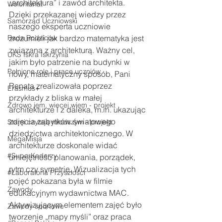
„architektura” i zawód architekta. 
Wolontariat
Dzięki przekazanej wiedzy przez 
Samorząd Uczniowski
naszego eksperta uczniowie 
Rada Rodziców
zrozumieli jak bardzo matematyka jest 
związana z architekturą. Ważny cel, 
UKS Iskra Iskrzynia
jakim było patrzenie na budynki w 
Pełnione role i prace uczniów
nowy, matematyczny sposób, Pani 
Renata zrealizowała poprzez 
Erasmus+
przykłady z bliska w małej 
Zdrowo jem, więcej wiem - projekt
architekturze i z daleka, m.in. ukazując 
zdjęcia zabytków światowego 
Starsi czytają młodszym - projekt
dziedzictwa architektonicznego. W 
MegaMisja
architekturze doskonale widać 
#SuperKoderzy
umiejętność planowania, porządek, 
rytm czy symetrię. Wizualizacja tych 
#Laboratoria Przyszłości
pojęć pokazana była w filmie 
Zawody
edukacyjnym wydawnictwa MAC. 
Aktywizującym elementem zajęć było 
Zawody sportowe
tworzenie „mapy myśli” oraz praca 