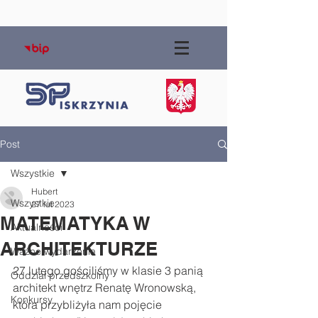
Post
Wszystkie
Hubert
Wszystkie
27 lut 2023
MATEMATYKA W
Aktualności
ARCHITEKTURZE
Ważne wydarzenia
27 lutego gościliśmy w klasie 3 panią 
Oddział przedszkolny
architekt wnętrz Renatę Wronowską, 
Konkursy
która przybliżyła nam pojęcie 