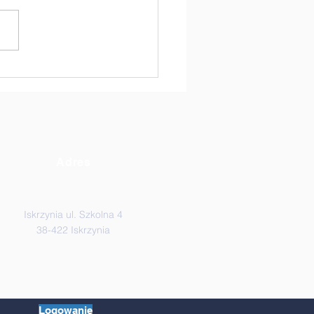
auczyciele kontra
iowie Klasy VIII! 🏐
Adres
Iskrzynia ul. Szkolna 4
38-422 Iskrzynia
Logowanie