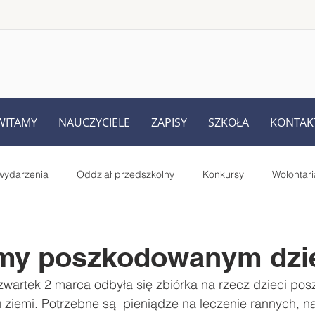
WITAMY
NAUCZYCIELE
ZAPISY
SZKOŁA
KONTAK
wydarzenia
Oddział przedszkolny
Konkursy
Wolontari
Rodziców
UKS Iskra Iskrzynia
Pełnione role i prace uczniów
y poszkodowanym dzi
zwartek 2 marca odbyła się zbiórka na rzecz dzieci p
Starsi czytają młodszym - projekt
MegaMisja
#SuperK
u ziemi. Potrzebne są  pieniądze na leczenie rannych, na 