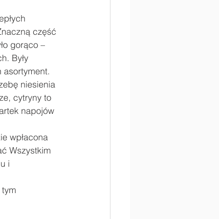
epłych 
 Znaczną część 
yło gorąco – 
h. Były 
 asortyment. 
zebę niesienia 
e, cytryny to 
artek napojów 
zie wpłacona 
ać Wszystkim 
u i 
 tym 