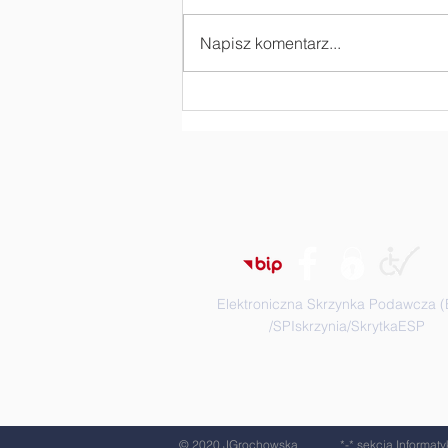
Napisz komentarz...
„Czy kask to życie?” -
zajęcia profilaktyczne
Elektroniczna Skrzynka Podawcza 
/SPIskrzynia/SkrytkaESP
© 2020 JGrochowska
*-* sekcja Informaty