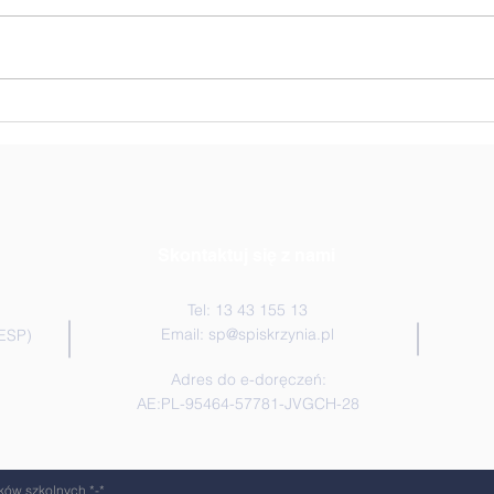
Zwycięstwo w siatkarskich
🏐 N
Uczn
mixtach!🏆🏐💪
Skontaktuj się z nami
Tel: 13 43 155 13
Email:
sp@spiskrzynia.pl
(ESP)
Adres do e-doręczeń:
AE:PL-95464-57781-JVGCH-28
ków szkolnych *-
*