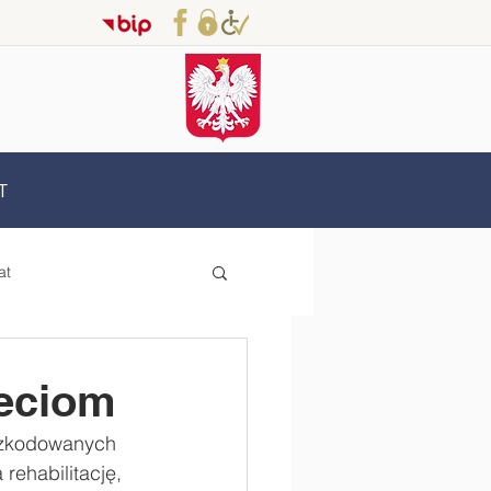
T
at
Erasmus+
eciom
oszkodowanych 
oderzy
rehabilitację, 