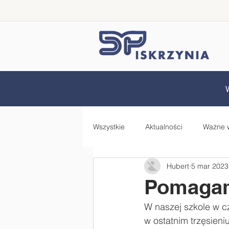
Wszystkie
Aktualności
Ważne 
Hubert
5 mar 2023
Samorząd Uczniowski
Rada 
Pomagam
W naszej szkole w c
Zdrowo jem, więcej wiem - projekt
w ostatnim trzęsieni