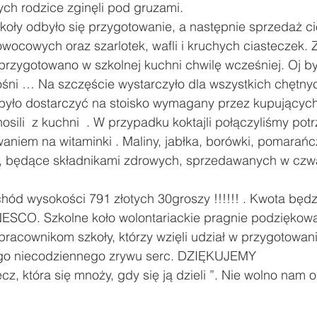
rych rodzice zginęli pod gruzami.
zkoły odbyło się przygotowanie, a następnie sprzedaż ci
ody
Zawody sportowe
#Poznaj Polskę
Urodziny
 owocowych oraz szarlotek, wafli i kruchych ciasteczek.
i przygotowano w szkolnej kuchni chwilę wcześniej. Oj b
ośni … Na szczęście wystarczyło dla wszystkich chętnyc
było dostarczyć na stoisko wymagany przez kupujących
sili  z kuchni  . W przypadku koktajli połączyliśmy potr
niem na witaminki . Maliny, jabłka, borówki, pomarańcz
e, będące składnikami zdrowych, sprzedawanych w czw
chód wysokości 791 złotych 30groszy !!!!!! . Kwota będ
NESCO. Szkolne koło wolontariackie pragnie podziękow
racownikom szkoły, którzy wzięli udział w przygotowani
go niecodziennego zrywu serc. DZIĘKUJEMY  
cz, która się mnoży, gdy się ją dzieli ”. Nie wolno nam o