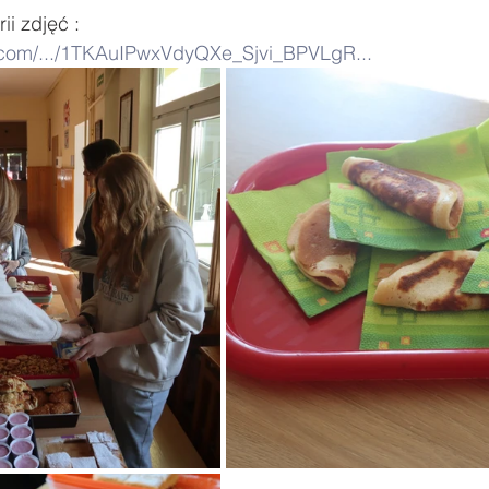
i zdjęć : 
e.com/.../1TKAuIPwxVdyQXe_Sjvi_BPVLgR...