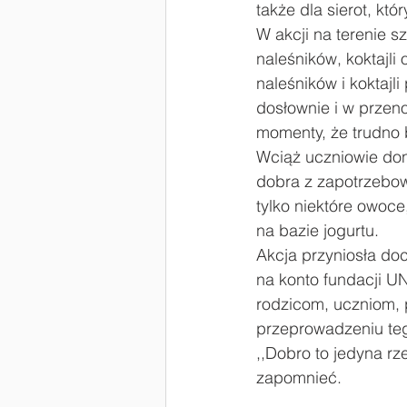
także dla sierot, któ
W akcji na terenie s
#Laboratoria Przyszłości
Zaw
naleśników, koktajli
naleśników i koktajl
dosłownie i w przen
momenty, że trudno 
Wciąż uczniowie dono
dobra z zapotrzebowa
tylko niektóre owoc
na bazie jogurtu. 
Akcja przyniosła do
na konto fundacji U
rodzicom, uczniom, p
przeprowadzeniu te
,,Dobro to jedyna rze
zapomnieć.