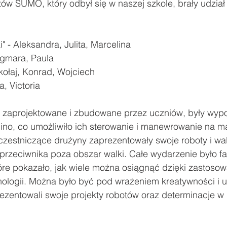
tów SUMO, który odbył się w naszej szkole, brały udział
ody
Zawody sportowe
#Poznaj Polskę
Urodziny
" - Aleksandra, Julita, Marcelina
agmara, Paula
ikołaj, Konrad, Wojciech
, Victoria
ły zaprojektowane i zbudowane przez uczniów, były wyp
ino, co umożliwiło ich sterowanie i manewrowanie na ma
czestniczące drużyny zaprezentowały swoje roboty i wal
rzeciwnika poza obszar walki. Całe wydarzenie było f
re pokazało, jak wiele można osiągnąć dzięki zastosow
logii. Można było być pod wrażeniem kreatywności i u
rezentowali swoje projekty robotów oraz determinacje w