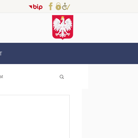
T
at
Erasmus+
oderzy