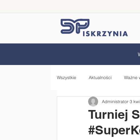
Wszystkie
Aktualności
Ważne 
Administrator
3 kw
Samorząd Uczniowski
Rada 
Turniej 
#SuperK
Zdrowo jem, więcej wiem - projekt