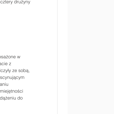
 cztery drużyny 
osażone w 
cie z 
czyły ze sobą, 
ascynującym 
aniu 
miejętności 
 dążeniu do 