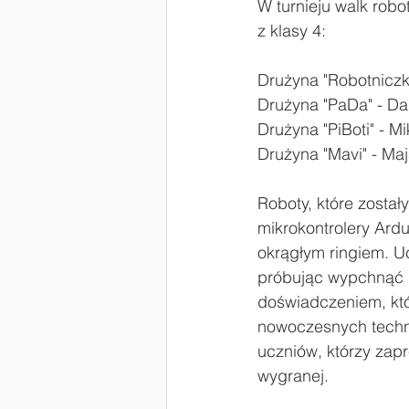
W turnieju walk robo
z klasy 4:
#Laboratoria Przyszłości
Zaw
Drużyna "Robotniczki
Drużyna "PaDa" - D
Drużyna "PiBoti" - M
Drużyna "Mavi" - Maja
Roboty, które zosta
mikrokontrolery Ardu
okrągłym ringiem. U
próbując wypchnąć p
doświadczeniem, któ
nowoczesnych techno
uczniów, którzy zap
wygranej.