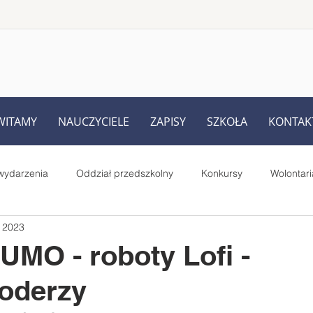
WITAMY
NAUCZYCIELE
ZAPISY
SZKOŁA
KONTAK
wydarzenia
Oddział przedszkolny
Konkursy
Wolontari
i 2023
Rodziców
UKS Iskra Iskrzynia
Pełnione role i prace uczniów
SUMO - roboty Lofi -
oderzy
Starsi czytają młodszym - projekt
MegaMisja
#SuperK