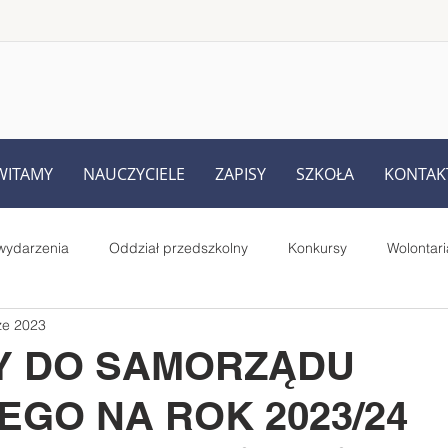
WITAMY
NAUCZYCIELE
ZAPISY
SZKOŁA
KONTAK
wydarzenia
Oddział przedszkolny
Konkursy
Wolontari
ze 2023
Rodziców
UKS Iskra Iskrzynia
Pełnione role i prace uczniów
 DO SAMORZĄDU
EGO NA ROK 2023/24
Starsi czytają młodszym - projekt
MegaMisja
#SuperK