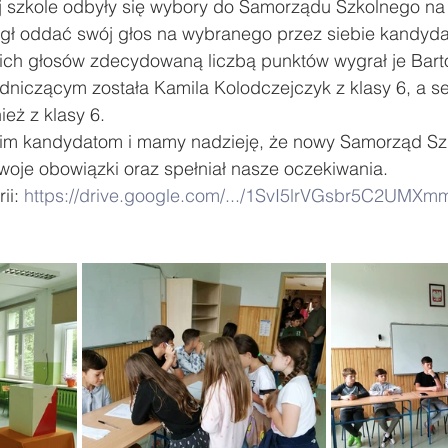
 szkole odbyły się wybory do Samorządu Szkolnego na 
ł oddać swój głos na wybranego przez siebie kandyda
ody
Zawody sportowe
#Poznaj Polskę
Urodziny
kich głosów zdecydowaną liczbą punktów wygrał je Bart
dniczącym została Kamila Kolodczejczyk z klasy 6, a s
eż z klasy 6.
kim kandydatom i mamy nadzieję, że nowy Samorząd Sz
oje obowiązki oraz spełniał nasze oczekiwania.    
i: 
https://drive.google.com/.../1SvI5lrVGsbr5C2UMXmm