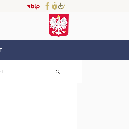
T
at
Erasmus+
oderzy