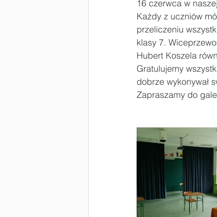
16 czerwca w naszej
Każdy z uczniów móg
#Laboratoria Przyszłości
Zaw
przeliczeniu wszyst
klasy 7. Wiceprzewo
Hubert Koszela równi
Gratulujemy wszyst
dobrze wykonywał sw
Zapraszamy do galeri