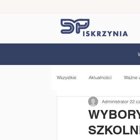
Wszystkie
Aktualności
Ważne 
Administrator
22 c
Samorząd Uczniowski
Rada 
WYBORY
SZKOLN
Zdrowo jem, więcej wiem - projekt