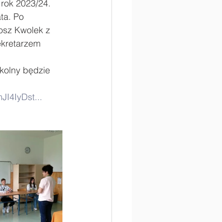
rok 2023/24. 
ta. Po 
osz Kwolek z 
ekretarzem 
kolny będzie 
JI4IyDst...