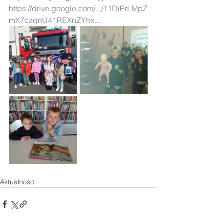
https://drive.google.com/.../11DiPrLMpZ
mX7czqnU41REXnZYhx...
Aktualności