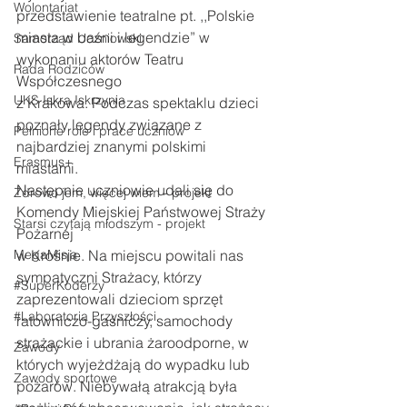
Wolontariat
przedstawienie teatralne pt. ,,Polskie 
miasta w baśni i legendzie” w 
Samorząd Uczniowski
wykonaniu aktorów Teatru 
Rada Rodziców
Współczesnego 
UKS Iskra Iskrzynia
z Krakowa. Podczas spektaklu dzieci 
poznały legendy związane z 
Pełnione role i prace uczniów
najbardziej znanymi polskimi 
Erasmus+
miastami. 
Następnie uczniowie udali się do 
Zdrowo jem, więcej wiem - projekt
Komendy Miejskiej Państwowej Straży 
Starsi czytają młodszym - projekt
Pożarnej 
MegaMisja
w Krośnie. Na miejscu powitali nas 
sympatyczni Strażacy, którzy 
#SuperKoderzy
zaprezentowali dzieciom sprzęt 
#Laboratoria Przyszłości
ratowniczo-gaśniczy, samochody 
strażackie i ubrania żaroodporne, w 
Zawody
których wyjeżdżają do wypadku lub 
Zawody sportowe
pożarów. Niebywałą atrakcją była 