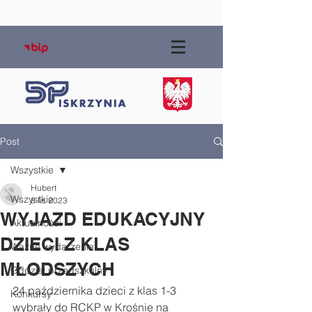
Post
Wszystkie
Hubert
Wszystkie
8 lis 2023
WYJAZD EDUKACYJNY
Aktualności
DZIECI Z KLAS
Ważne wydarzenia
MŁODSZYCH
Oddział przedszkolny
24 października dzieci z klas 1-3 
Konkursy
wybrały do RCKP w Krośnie na 