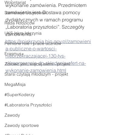
Wolontariat
wykonanie zamówienia. Przedmiotem 
zamówienia jest: Dostawa pomocy 
Samorząd Uczniowski
dydaktycznych w ramach programu 
Rada Rodziców
„Laboratoria przyszłości”. Szczegóły 
UKS Iskra Iskrzynia
zamówienia:
https://spiskrzynia.bip.gov.pl/zamowieni
Pełnione role i prace uczniów
a-publiczne-o-wartosci-
Erasmus+
nieprzekraczajacej-130-tys-
zl/zaproszenie-do-skladania-ofert-na-
Zdrowo jem, więcej wiem - projekt
wykonanie-zamowienia.html
Starsi czytają młodszym - projekt
MegaMisja
#SuperKoderzy
#Laboratoria Przyszłości
Zawody
Zawody sportowe