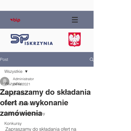
Post
Wszystkie
Administrator
Wszystkie
24 lis 2021
Zapraszamy do składania
Aktualności
ofert na wykonanie
Ważne wydarzenia
zamówienia
Oddział przedszkolny
Konkursy
Zapraszamy do składania ofert na 